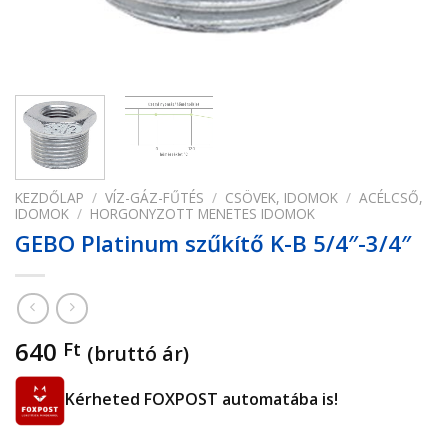
KEZDŐLAP
/
VÍZ-GÁZ-FŰTÉS
/
CSÖVEK, IDOMOK
/
ACÉLCSŐ,
IDOMOK
/
HORGONYZOTT MENETES IDOMOK
GEBO Platinum szűkítő K-B 5/4″-3/4″
640
Ft
(bruttó ár)
Kérheted FOXPOST automatába is!