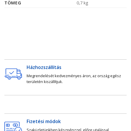
TÖMEG
0,7 kg
Házhozszállítás
Megrendelését kedvezményes áron, az ország egész
területén kiszállítjuk.
Fizetési módok
Szaküzletünkben készpénzzel, előre utalással,