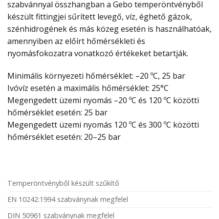
szabvánnyal összhangban a Gebo temperöntvényből
készült fittingjei sűrített levegő, víz, éghető gázok,
szénhidrogének és más közeg esetén is használhatóak,
amennyiben az előírt hőmérsékleti és
nyomásfokozatra vonatkozó értékeket betartják.
Minimális környezeti hőmérséklet: –20 ºC, 25 bar
Ivóvíz esetén a maximális hőmérséklet: 25°C
Megengedett üzemi nyomás –20 ºC és 120 ºC közötti
hőmérséklet esetén: 25 bar
Megengedett üzemi nyomás 120 ºC és 300 ºC közötti
hőmérséklet esetén: 20–25 bar
Temperöntvényből készült szűkítő
EN 10242:1994 szabványnak megfelel
DIN 50961 szabványnak megfelel