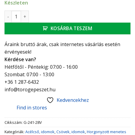
Készleten
GEBO Platinum szűkítő K-B 5/4"-3/4" mennyiség
KOSÁRBA TESZEM
Áraink bruttó árak, csak internetes vásárlás esetén
érvényesek!
Kérdése van?
Hétfőtől - Péntekig: 07:00 - 16:00
Szombat: 07:00 - 13:00
+36 1 287-6432
info@torogepeszet.hu
Kedvencekhez
Find in stores
Cikkszám:
G-241-28V
Kategóriák:
Acélcső, idomok
,
Csövek, idomok
,
Horgonyzott menetes