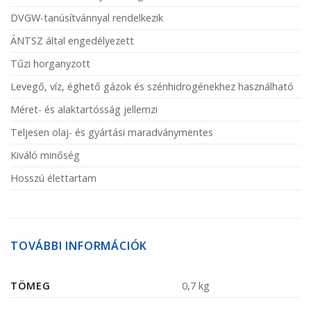
DVGW-tanúsítvánnyal rendelkezik
ÁNTSZ által engedélyezett
Tűzi horganyzott
Levegő, víz, éghető gázok és szénhidrogénekhez használható
Méret- és alaktartósság jellemzi
Teljesen olaj- és gyártási maradványmentes
Kiváló minőség
Hosszú élettartam
TOVÁBBI INFORMÁCIÓK
TÖMEG
0,7 kg