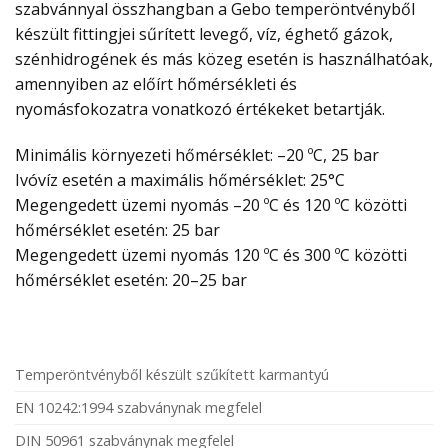
szabvánnyal összhangban a Gebo temperöntvényből
készült fittingjei sűrített levegő, víz, éghető gázok,
szénhidrogének és más közeg esetén is használhatóak,
amennyiben az előírt hőmérsékleti és
nyomásfokozatra vonatkozó értékeket betartják.
Minimális környezeti hőmérséklet: –20 ºC, 25 bar
Ivóvíz esetén a maximális hőmérséklet: 25°C
Megengedett üzemi nyomás –20 ºC és 120 ºC közötti
hőmérséklet esetén: 25 bar
Megengedett üzemi nyomás 120 ºC és 300 ºC közötti
hőmérséklet esetén: 20–25 bar
Temperöntvényből készült szűkített karmantyú
EN 10242:1994 szabványnak megfelel
DIN 50961 szabványnak megfelel