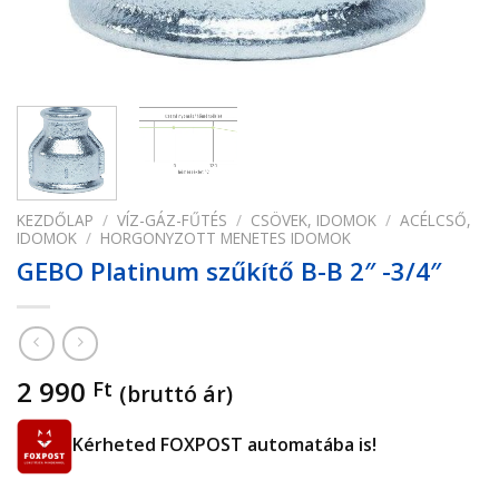
KEZDŐLAP
/
VÍZ-GÁZ-FŰTÉS
/
CSÖVEK, IDOMOK
/
ACÉLCSŐ,
IDOMOK
/
HORGONYZOTT MENETES IDOMOK
GEBO Platinum szűkítő B-B 2″ -3/4″
2 990
Ft
(bruttó ár)
Kérheted FOXPOST automatába is!