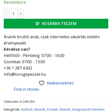
Rendelésre
GEBO Platinum szűkítő B-B 2" -3/4" mennyiség
KOSÁRBA TESZEM
Áraink bruttó árak, csak internetes vásárlás esetén
érvényesek!
Kérdése van?
Hétfőtől - Péntekig: 07:00 - 16:00
Szombat: 07:00 - 13:00
+36 1 287-6432
info@torogepeszet.hu
Kedvencekhez
Find in stores
Cikkszám:
G-240-35V
Kategóriák:
Acélcső, idomok
,
Csövek, idomok
,
Horgonyzott menetes