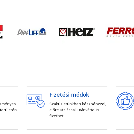
s
Fizetési módok
ezményes
Szaküzletünkben készpénzzel,
 területén
előre utalással, utánvéttel is
fizethet.