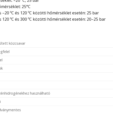
éklet: –20 ºC, 25 bar
őmérséklet: 25°C
20 ºC és 120 ºC közötti hőmérséklet esetén: 25 bar
20 ºC és 300 ºC közötti hőmérséklet esetén: 20–25 bar
ített közcsavar
gfelel
el
ik
szénhidrogénekhez használható
i
adványmentes