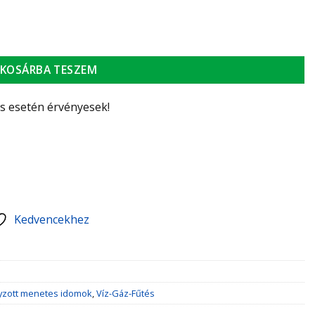
ég
KOSÁRBA TESZEM
ás esetén érvényesek!
Kedvencekhez
yzott menetes idomok
,
Víz-Gáz-Fűtés