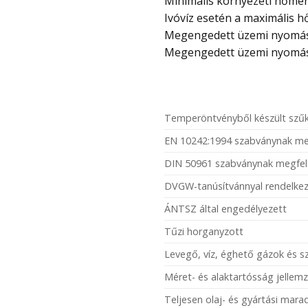
Minimális környezeti hőmérs
Ivóvíz esetén a maximális h
Megengedett üzemi nyomás –
Megengedett üzemi nyomás 1
Temperöntvényből készült szűk
EN 10242:1994 szabványnak me
DIN 50961 szabványnak megfel
DVGW-tanúsítvánnyal rendelkez
ÁNTSZ által engedélyezett
Tűzi horganyzott
Levegő, víz, éghető gázok és 
Méret- és alaktartósság jellemz
Teljesen olaj- és gyártási mar