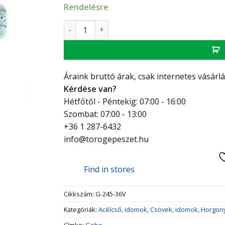
Rendelésre
GEBO Platinum közcsavar K-K 2"-1" mennyis
Áraink bruttó árak, csak internetes vásárl
Kérdése van?
Hétfőtől - Péntekig: 07:00 - 16:00
Szombat: 07:00 - 13:00
+36 1 287-6432
info@torogepeszet.hu
Find in stores
Cikkszám:
G-245-36V
Kategóriák:
Acélcső, idomok
,
Csövek, idomok
,
Horgon
Címke:
Gebo