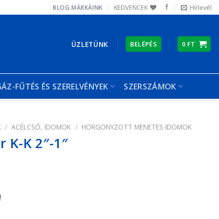
KEDVENCEK
Hírlevél
BLOG
MÁRKÁINK
ÜZLETÜNK
BELÉPÉS
0
FT
GÁZ-FŰTÉS ÉS SZERELVÉNYEK
SZERSZÁMOK
K
/
ACÉLCSŐ, IDOMOK
/
HORGONYZOTT MENETES IDOMOK
 K-K 2″-1″
!