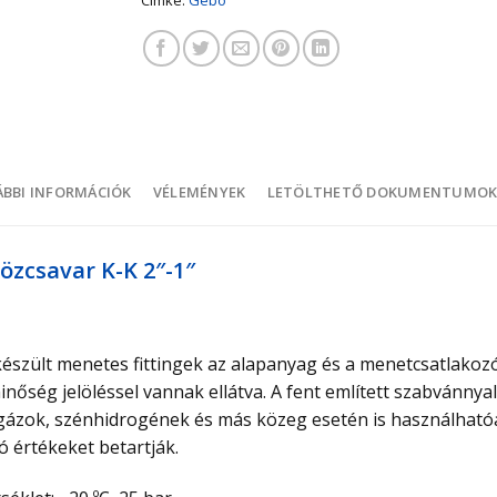
BBI INFORMÁCIÓK
VÉLEMÉNYEK
LETÖLTHETŐ DOKUMENTUMO
özcsavar K-K 2″-1″
szült menetes fittingek az alapanyag és a menetcsatlakozó
őség jelöléssel vannak ellátva. A fent említett szabvánnya
ő gázok, szénhidrogének és más közeg esetén is használható
 értékeket betartják.