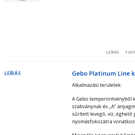
LEÍRÁS
TOVÁ
Gebo Platinum Line k
LEÍRÁS
Alkalmazási területek:
A Gebo temperöntvényből ké
szabványnak és „A” anyagmin
sűrített levegő, víz, éghet
nyomásfokozatra vonatkozó