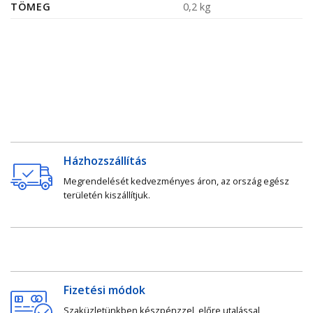
TÖMEG
0,2 kg
Házhozszállítás
Megrendelését kedvezményes áron, az ország egész
területén kiszállítjuk.
Fizetési módok
Szaküzletünkben készpénzzel, előre utalással,