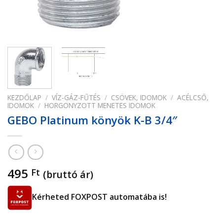
KEZDŐLAP
/
VÍZ-GÁZ-FŰTÉS
/
CSÖVEK, IDOMOK
/
ACÉLCSŐ,
IDOMOK
/
HORGONYZOTT MENETES IDOMOK
GEBO Platinum könyök K-B 3/4″
495
Ft
(bruttó ár)
Kérheted FOXPOST automatába is!