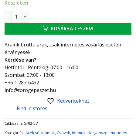
Készleten
GEBO Platinum könyök K-B 3/4" mennyiség
KOSÁRBA TESZEM
Áraink bruttó árak, csak internetes vásárlás esetén
érvényesek!
Kérdése van?
Hétfőtől - Péntekig: 07:00 - 16:00
Szombat: 07:00 - 13:00
+36 1 287-6432
info@torogepeszet.hu
Kedvencekhez
Find in stores
Cikkszám:
G-92-5V
Kategóriák:
Acélcső, idomok
,
Csövek, idomok
,
Horgonyzott menetes