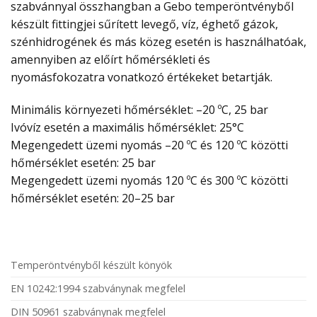
szabvánnyal összhangban a Gebo temperöntvényből
készült fittingjei sűrített levegő, víz, éghető gázok,
szénhidrogének és más közeg esetén is használhatóak,
amennyiben az előírt hőmérsékleti és
nyomásfokozatra vonatkozó értékeket betartják.
Minimális környezeti hőmérséklet: –20 ºC, 25 bar
Ivóvíz esetén a maximális hőmérséklet: 25°C
Megengedett üzemi nyomás –20 ºC és 120 ºC közötti
hőmérséklet esetén: 25 bar
Megengedett üzemi nyomás 120 ºC és 300 ºC közötti
hőmérséklet esetén: 20–25 bar
Temperöntvényből készült könyök
EN 10242:1994 szabványnak megfelel
DIN 50961 szabványnak megfelel