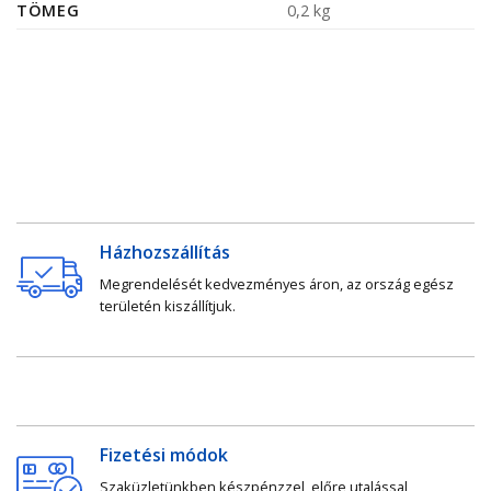
TÖMEG
0,2 kg
Házhozszállítás
Megrendelését kedvezményes áron, az ország egész
területén kiszállítjuk.
Fizetési módok
Szaküzletünkben készpénzzel, előre utalással,