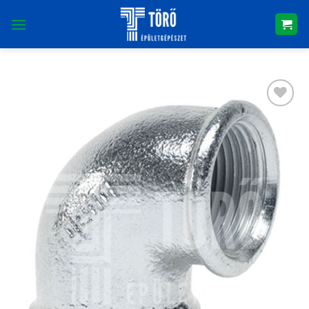
Skip
to
content
Kedvencekhez