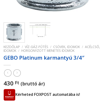
KEZDŐLAP
/
VÍZ-GÁZ-FŰTÉS
/
CSÖVEK, IDOMOK
/
ACÉLCSŐ,
IDOMOK
/
HORGONYZOTT MENETES IDOMOK
GEBO Platinum karmantyú 3/4″
430
Ft
(bruttó ár)
Kérheted FOXPOST automatába is!