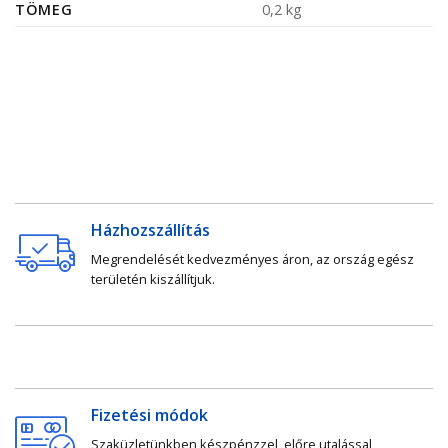
TÖMEG
0,2 kg
Házhozszállítás
Megrendelését kedvezményes áron, az ország egész
területén kiszállítjuk.
Fizetési módok
Szaküzletünkben készpénzzel, előre utalással,