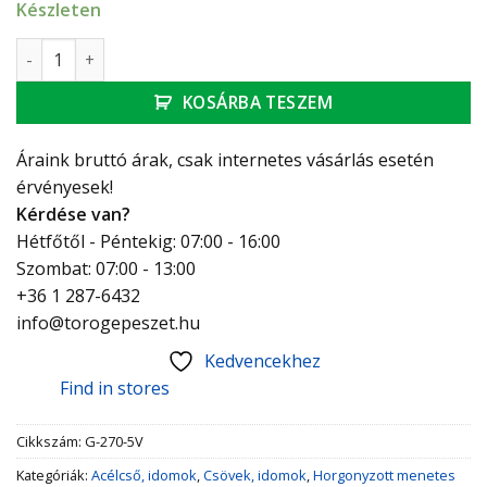
Készleten
GEBO Platinum karmantyú 3/4" mennyiség
KOSÁRBA TESZEM
Áraink bruttó árak, csak internetes vásárlás esetén
érvényesek!
Kérdése van?
Hétfőtől - Péntekig: 07:00 - 16:00
Szombat: 07:00 - 13:00
+36 1 287-6432
info@torogepeszet.hu
Kedvencekhez
Find in stores
Cikkszám:
G-270-5V
Kategóriák:
Acélcső, idomok
,
Csövek, idomok
,
Horgonyzott menetes