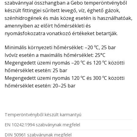
szabvánnyal összhangban a Gebo temperöntvényből
készült fittingjei sűrített levegő, víz, éghető gázok,
szénhidrogének és más közeg esetén is használhatóak,
amennyiben az előírt hőmérsékleti és
nyomásfokozatra vonatkozó értékeket betartják.
Minimális környezeti hőmérséklet: –20 ºC, 25 bar
Ivóvíz esetén a maximális hőmérséklet: 25°C
Megengedett üzemi nyomás –20 ºC és 120 ºC közötti
hőmérséklet esetén: 25 bar
Megengedett üzemi nyomás 120 ºC és 300 ºC közötti
hőmérséklet esetén: 20–25 bar
Temperöntvényből készült karmantyú
EN 10242:1994 szabványnak megfelel
DIN 50961 szabványnak megfelel