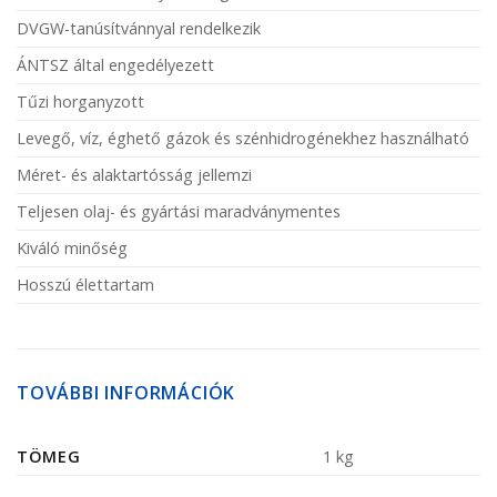
DVGW-tanúsítvánnyal rendelkezik
ÁNTSZ által engedélyezett
Tűzi horganyzott
Levegő, víz, éghető gázok és szénhidrogénekhez használható
Méret- és alaktartósság jellemzi
Teljesen olaj- és gyártási maradványmentes
Kiváló minőség
Hosszú élettartam
TOVÁBBI INFORMÁCIÓK
TÖMEG
1 kg