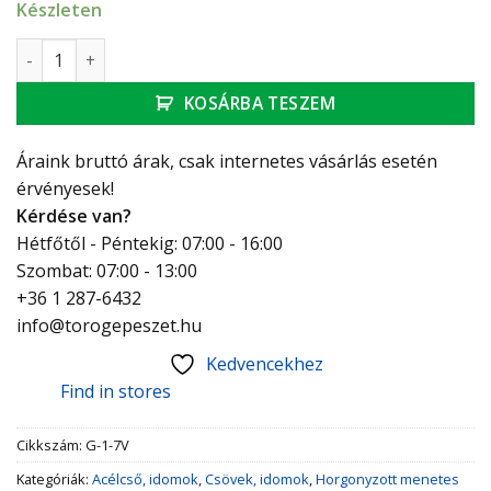
Készleten
GEBO Platinum ív hosszú K-B 5/4" mennyiség
KOSÁRBA TESZEM
Áraink bruttó árak, csak internetes vásárlás esetén
érvényesek!
Kérdése van?
Hétfőtől - Péntekig: 07:00 - 16:00
Szombat: 07:00 - 13:00
+36 1 287-6432
info@torogepeszet.hu
Kedvencekhez
Find in stores
Cikkszám:
G-1-7V
Kategóriák:
Acélcső, idomok
,
Csövek, idomok
,
Horgonyzott menetes