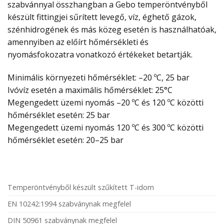
szabvánnyal összhangban a Gebo temperöntvényből
készült fittingjei sűrített levegő, víz, éghető gázok,
szénhidrogének és más közeg esetén is használhatóak,
amennyiben az előírt hőmérsékleti és
nyomásfokozatra vonatkozó értékeket betartják.
Minimális környezeti hőmérséklet: –20 ºC, 25 bar
Ivóvíz esetén a maximális hőmérséklet: 25°C
Megengedett üzemi nyomás –20 ºC és 120 ºC közötti
hőmérséklet esetén: 25 bar
Megengedett üzemi nyomás 120 ºC és 300 ºC közötti
hőmérséklet esetén: 20–25 bar
Temperöntvényből készült szűkített T-idom
EN 10242:1994 szabványnak megfelel
DIN 50961 szabványnak megfelel