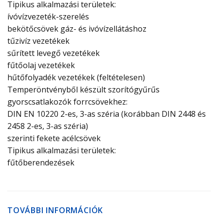
Tipikus alkalmazási területek:
ívóvízvezeték-szerelés
bekötőcsövek gáz- és ivóvízellátáshoz
tűzivíz vezetékek
sűrített levegő vezetékek
fűtőolaj vezetékek
hűtőfolyadék vezetékek (feltételesen)
Temperöntvényből készült szorítógyűrűs
gyorscsatlakozók forrcsövekhez:
DIN EN 10220 2-es, 3-as széria (korábban DIN 2448 és
2458 2-es, 3-as széria)
szerinti fekete acélcsövek
Tipikus alkalmazási területek:
fűtőberendezések
TOVÁBBI INFORMÁCIÓK