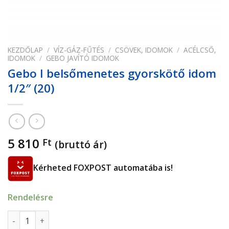
KEZDŐLAP
/
VÍZ-GÁZ-FŰTÉS
/
CSÖVEK, IDOMOK
/
ACÉLCSŐ,
IDOMOK
/
GEBO JAVÍTÓ IDOMOK
Gebo I belsőmenetes gyorskötő idom
1/2″ (20)
5 810
Ft
(bruttó ár)
Kérheted FOXPOST automatába is!
Rendelésre
Gebo I belsőmenetes gyorskötő idom 1/2" (20) mennyiség