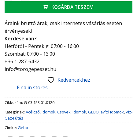
KOSÁRBA TESZEM
Áraink bruttó árak, csak internetes vásárlás esetén
érvényesek!
Kérdése van?
Hétfőtől - Péntekig: 07:00 - 16:00
Szombat: 07:00 - 13:00
+36 1 287-6432
info@torogepeszet.hu
Kedvencekhez
Find in stores
Cikkszám:
G-03.153.01.0120
Kategóriák:
Acélcső, idomok
,
Csövek, idomok
,
GEBO javító idomok
,
Víz-
Gáz-Fűtés
Címke:
Gebo