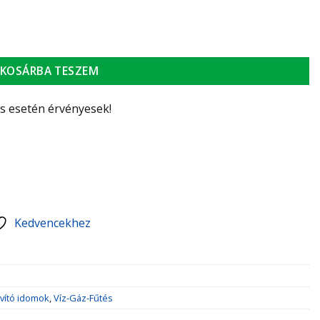
ség
KOSÁRBA TESZEM
ás esetén érvényesek!
Kedvencekhez
vító idomok
,
Víz-Gáz-Fűtés