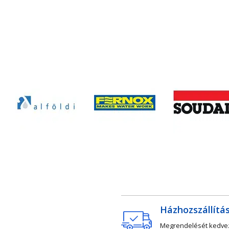
Házhozszállítá
Megrendelését kedv