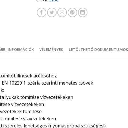
BBI INFORMÁCIÓK
VÉLEMÉNYEK
LETÖLTHETŐ DOKUMENTUMO
ömítőbilincsek acélcsőhöz
 EN 10220 1. széria szerinti menetes csövek
k:
a lyukak tömítése vízvezetékeken
ítése vízvezetékeken
 vezetékek tömítése
k tömítése vízvezetékeken
atti szerelés lehetséges (nyomáspróba szükséges!)