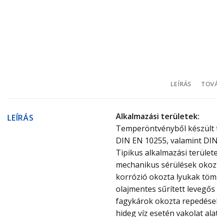
LEÍRÁS
TOVÁ
Alkalmazási területek:
LEÍRÁS
Temperöntvényből készült t
DIN EN 10255, valamint DIN
Tipikus alkalmazási területe
mechanikus sérülések okozt
korrózió okozta lyukak töm
olajmentes sűrített levegős
fagykárok okozta repedése
hideg víz esetén vakolat al