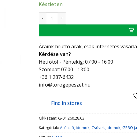
Készleten
Gebo acél javító bilincs 1" DSK (33,7) mennyi
Áraink bruttó árak, csak internetes vásárl
Kérdése van?
Hétfőtől - Péntekig: 07:00 - 16:00
Szombat: 07:00 - 13:00
+36 1 287-6432
info@torogepeszet.hu
Find in stores
Cikkszám:
G-01.260.28.03
Kategóriák:
Acélcső, idomok
,
Csövek, idomok
,
GEBO ja
Címke:
Gebo