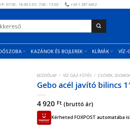
-P: 07:00 - 16:00 SZO: 7:00 - 13:00
+36 1 287 6432
RDŐSZOBA
KAZÁNOK ÉS BOJLEREK
KLÍMÁK
VÍZ-
KEZDŐLAP
/
VÍZ-GÁZ-FŰTÉS
/
CSÖVEK, IDOMO
Gebo acél javító bilincs 1
edvencekhez
4 920
Ft
(bruttó ár)
Kérheted FOXPOST automatába is