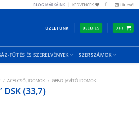
KEDVENCEK
Hírlevél
BLOG
MÁRKÁINK
ÜZLETÜNK
BELÉPÉS
0
FT
GÁZ-FŰTÉS ÉS SZERELVÉNYEK
SZERSZÁMOK
K
/
ACÉLCSŐ, IDOMOK
/
GEBO JAVÍTÓ IDOMOK
″ DSK (33,7)
!