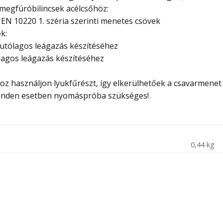
megfúróbilincsek acélcsőhöz:
EN 10220 1. széria szerinti menetes csövek
k:
utólagos leágazás készítéséhez
agos leágazás készítéséhez
z használjon lyukfűrészt, így elkerülhetőek a csavarmenet 
 minden esetben nyomáspróba szükséges!
0,44 kg