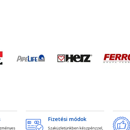
s
Fizetési módok
ezményes
Szaküzletünkben készpénzzel,