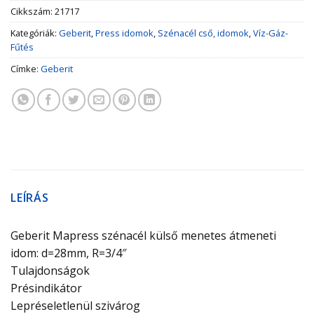
Cikkszám:
21717
Kategóriák:
Geberit
,
Press idomok
,
Szénacél cső, idomok
,
Víz-Gáz-
Fűtés
Címke:
Geberit
LEÍRÁS
Geberit Mapress szénacél külső menetes átmeneti
idom: d=28mm, R=3/4″
Tulajdonságok
Présindikátor
Lepréseletlenül szivárog