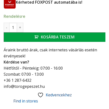
Kérheted FOXPOST automatába is!
Rendelésre
Geberit Mapress szénacél külső menetes átmeneti idom: d
KOSÁRBA TESZEM
Áraink bruttó árak, csak internetes vásárlás esetén
érvényesek!
Kérdése van?
Hétfőtől - Péntekig: 07:00 - 16:00
Szombat: 07:00 - 13:00
+36 1 287-6432
info@torogepeszet.hu
Kedvencekhez
Find in stores