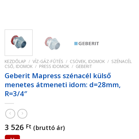
KEZDŐLAP
/
VÍZ-GÁZ-FŰTÉS
/
CSÖVEK, IDOMOK
/
SZÉNACÉL
CSŐ, IDOMOK
/
PRESS IDOMOK
/
GEBERIT
Geberit Mapress szénacél külső
menetes átmeneti idom: d=28mm,
R=3/4″
3 526
Ft
(bruttó ár)