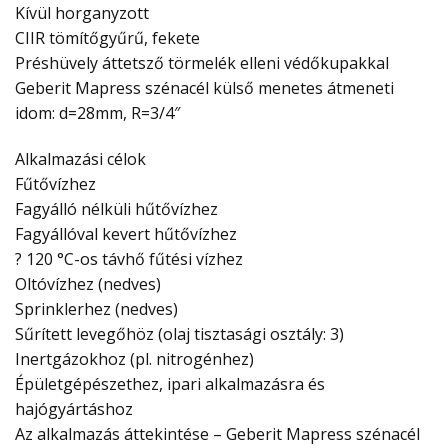
Kívül horganyzott
CIIR tömítőgyűrű, fekete
Préshüvely áttetsző törmelék elleni védőkupakkal
Geberit Mapress szénacél külső menetes átmeneti
idom: d=28mm, R=3/4″
Alkalmazási célok
Fűtővízhez
Fagyálló nélküli hűtővízhez
Fagyállóval kevert hűtővízhez
? 120 °C-os távhő fűtési vízhez
Oltóvízhez (nedves)
Sprinklerhez (nedves)
Sűrített levegőhöz (olaj tisztasági osztály: 3)
Inertgázokhoz (pl. nitrogénhez)
Épületgépészethez, ipari alkalmazásra és
hajógyártáshoz
Az alkalmazás áttekintése – Geberit Mapress szénacél