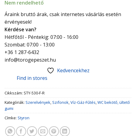
Nem rendelhető
Áraink bruttó árak, csak internetes vásárlás esetén
érvényesek!
Kérdése van?
Hétfőtől - Péntekig: 07:00 - 16:00
Szombat: 07:00 - 13:00
+36 1 287-6432
info@torogepeszet.hu
Kedvencekhez
Find in stores
Cikkszám:
STY-530-F-R
Kategóriák:
Szerelvények
,
Szifonok
,
Víz-Gáz-Fűtés
,
WC bekötő, ültető
gumi
Címke:
Styron