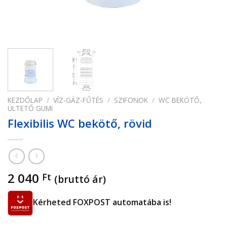
KEZDŐLAP
/
VÍZ-GÁZ-FŰTÉS
/
SZIFONOK
/
WC BEKÖTŐ,
ÜLTETŐ GUMI
Flexibilis WC bekötő, rövid
2 040
Ft
(bruttó ár)
Kérheted FOXPOST automatába is!