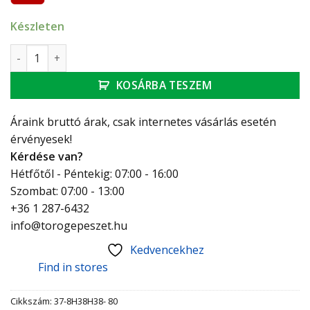
Készleten
Flexibilis bekötőcső vízre,3/8" holl. - 3/8" holl. - 80 cm (BB) 
KOSÁRBA TESZEM
Áraink bruttó árak, csak internetes vásárlás esetén
érvényesek!
Kérdése van?
Hétfőtől - Péntekig: 07:00 - 16:00
Szombat: 07:00 - 13:00
+36 1 287-6432
info@torogepeszet.hu
Kedvencekhez
Find in stores
Cikkszám:
37-8H38H38- 80