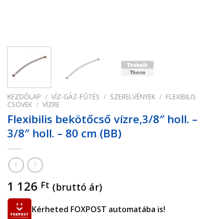
KEZDŐLAP
/
VÍZ-GÁZ-FŰTÉS
/
SZERELVÉNYEK
/
FLEXIBILIS
CSÖVEK
/
VÍZRE
Flexibilis bekötőcső vízre,3/8″ holl. –
3/8″ holl. – 80 cm (BB)
1 126
Ft
(bruttó ár)
Kérheted FOXPOST automatába is!