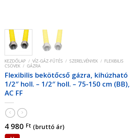
KEZDŐLAP
/
VÍZ-GÁZ-FŰTÉS
/
SZERELVÉNYEK
/
FLEXIBILIS
CSÖVEK
/
GÁZRA
Flexibilis bekötőcső gázra, kihúzható
1/2″ holl. – 1/2″ holl. – 75-150 cm (BB),
AC FF
4 980
Ft
(bruttó ár)