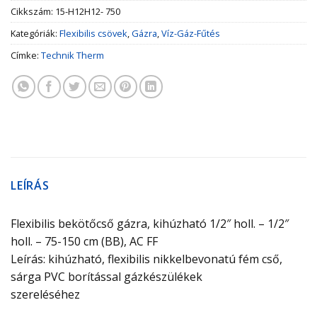
Cikkszám:
15-H12H12- 750
Kategóriák:
Flexibilis csövek
,
Gázra
,
Víz-Gáz-Fűtés
Címke:
Technik Therm
LEÍRÁS
Flexibilis bekötőcső gázra, kihúzható 1/2″ holl. – 1/2″
holl. – 75-150 cm (BB), AC FF
Leírás: kihúzható, flexibilis nikkelbevonatú fém cső,
sárga PVC borítással gázkészülékek
szereléséhez