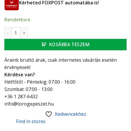
Kérheted FOXPOST automatába is!
Rendelésre
Flexibilis bekötőcső gázra, kihúzható 1/2" holl. - 1/2" holl. -
KOSÁRBA TESZEM
Áraink bruttó árak, csak internetes vásárlás esetén
érvényesek!
Kérdése van?
Hétfőtől - Péntekig: 07:00 - 16:00
Szombat: 07:00 - 13:00
+36 1 287-6432
info@torogepeszet.hu
Kedvencekhez
Find in stores