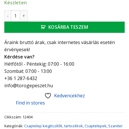
Készleten
Flamco takarórózsa RV 3/4-28, fehér mennyiség
KOSÁRBA TESZEM
Áraink bruttó árak, csak internetes vásárlás esetén
érvényesek!
Kérdése van?
Hétfőtől - Péntekig: 07:00 - 16:00
Szombat: 07:00 - 13:00
+36 1 287-6432
info@torogepeszet.hu
Kedvencekhez
Find in stores
Cikkszám:
12404
Kategóriák:
Csaptelep kiegészítők, tartozékok
,
Csaptelepek
,
Szaniter