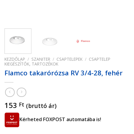
KEZDŐLAP
/
SZANITER
/
CSAPTELEPEK
/
CSAPTELEP
KIEGÉSZÍTŐK, TARTOZÉKOK
Flamco takarórózsa RV 3/4-28, fehér
153
Ft
(bruttó ár)
Kérheted FOXPOST automatába is!