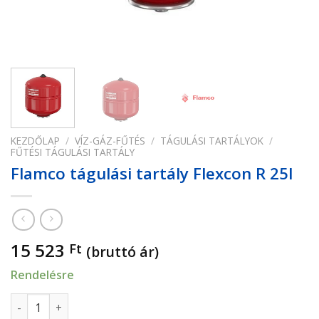
KEZDŐLAP
/
VÍZ-GÁZ-FŰTÉS
/
TÁGULÁSI TARTÁLYOK
/
FŰTÉSI TÁGULÁSI TARTÁLY
Flamco tágulási tartály Flexcon R 25l
15 523
Ft
(bruttó ár)
Rendelésre
Flamco tágulási tartály Flexcon R 25l mennyiség