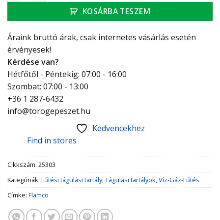
KOSÁRBA TESZEM
Áraink bruttó árak, csak internetes vásárlás esetén
érvényesek!
Kérdése van?
Hétfőtől - Péntekig: 07:00 - 16:00
Szombat: 07:00 - 13:00
+36 1 287-6432
info@torogepeszet.hu
Kedvencekhez
Find in stores
Cikkszám:
25303
Kategóriák:
Fűtési tágulási tartály
,
Tágulási tartályok
,
Víz-Gáz-Fűtés
Címke:
Flamco