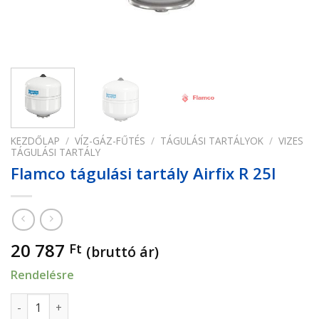
KEZDŐLAP
/
VÍZ-GÁZ-FŰTÉS
/
TÁGULÁSI TARTÁLYOK
/
VIZES
TÁGULÁSI TARTÁLY
Flamco tágulási tartály Airfix R 25l
20 787
Ft
(bruttó ár)
Rendelésre
Flamco tágulási tartály Airfix R 25l mennyiség