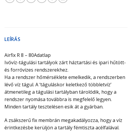
LEÍRÁS
Airfix R 8 – 80Adatlap
Ivóvíz-tágulási tartályok zárt háztartási és ipari hűtött-
és forróvizes rendszerekhez.
Ha a rendszer hőmérséklete emelkedik, a rendszerben
lévő víz tágul. A ‘táguláskor keletkező többletvíz’
átmenetileg a tágulási tartályban tárolódik, hogy a
rendszer nyomása továbbra is megfelelő legyen.
Minden tartály tesztelésen esik át a gyárban.
A zsákszerű fix membrán megakadályozza, hogy a víz
érintkezésbe kerüljön a tartály fémtiszta acélfalával.