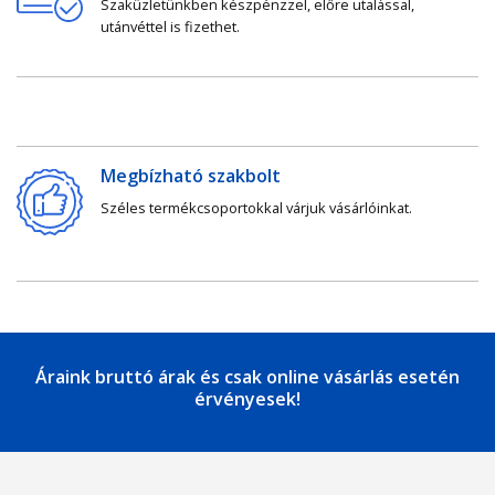
Szaküzletünkben készpénzzel, előre utalással,
utánvéttel is fizethet.
Megbízható szakbolt
Széles termékcsoportokkal várjuk vásárlóinkat.
Áraink bruttó árak és csak online vásárlás esetén
érvényesek!