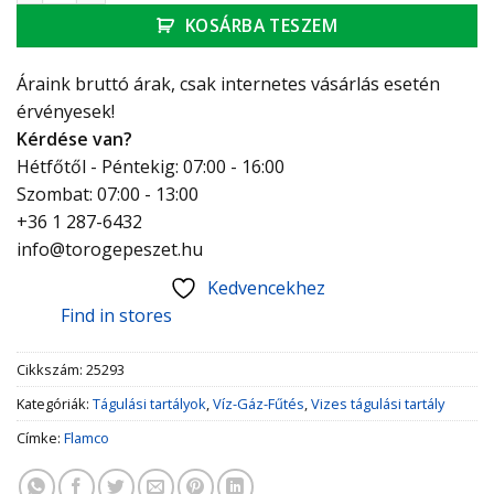
KOSÁRBA TESZEM
Áraink bruttó árak, csak internetes vásárlás esetén
érvényesek!
Kérdése van?
Hétfőtől - Péntekig: 07:00 - 16:00
Szombat: 07:00 - 13:00
+36 1 287-6432
info@torogepeszet.hu
Kedvencekhez
Find in stores
Cikkszám:
25293
Kategóriák:
Tágulási tartályok
,
Víz-Gáz-Fűtés
,
Vizes tágulási tartály
Címke:
Flamco