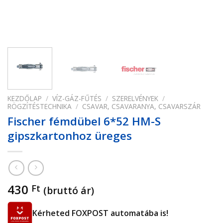
KEZDŐLAP
/
VÍZ-GÁZ-FŰTÉS
/
SZERELVÉNYEK
/
RÖGZÍTÉSTECHNIKA
/
CSAVAR, CSAVARANYA, CSAVARSZÁR
Fischer fémdübel 6*52 HM-S
gipszkartonhoz üreges
430
Ft
(bruttó ár)
Kérheted FOXPOST automatába is!