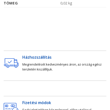
TÖMEG
0,02 kg
Házhozszállítás
Megrendelését kedvezményes áron, az ország egész
területén kiszállítjuk.
Fizetési módok
Szaküzletünkben készpénzzel, előre utalással,