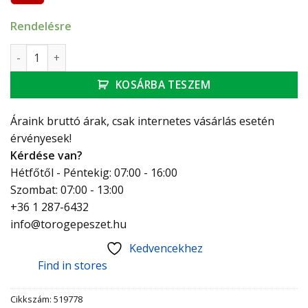
Rendelésre
Fischer fémdübel 6*52 HM-S gipszkartonhoz üreges mennyi
KOSÁRBA TESZEM
Áraink bruttó árak, csak internetes vásárlás esetén
érvényesek!
Kérdése van?
Hétfőtől - Péntekig: 07:00 - 16:00
Szombat: 07:00 - 13:00
+36 1 287-6432
info@torogepeszet.hu
Kedvencekhez
Find in stores
Cikkszám:
519778