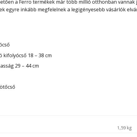
tően a Ferro termékek már több millió otthonban vannak j
ek egyre inkább megfelelnek a legigényesebb vásárlók elvár
yócső
 kifolyócső 18 – 38 cm
gasság 29 – 44 cm
kötőcső
1,59 kg