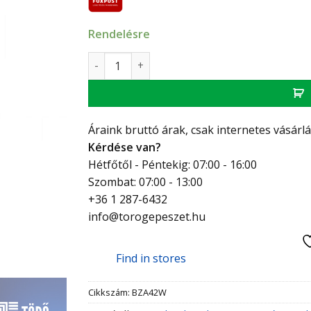
Rendelésre
FERRO Zumba II konyhai csaptelep flexibilis 
Áraink bruttó árak, csak internetes vásárl
Kérdése van?
Hétfőtől - Péntekig: 07:00 - 16:00
Szombat: 07:00 - 13:00
+36 1 287-6432
info@torogepeszet.hu
Find in stores
Cikkszám:
BZA42W