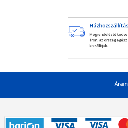
Házhozszállítá
Megrendelését kedv
áron, az ország egész
kiszállítjuk.
Árain