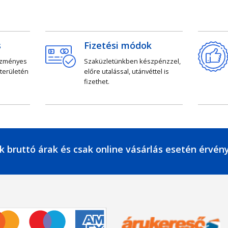
s
Fizetési módok
ezményes
Szaküzletünkben készpénzzel,
 területén
előre utalással, utánvéttel is
fizethet.
k bruttó árak és csak online vásárlás esetén érvén