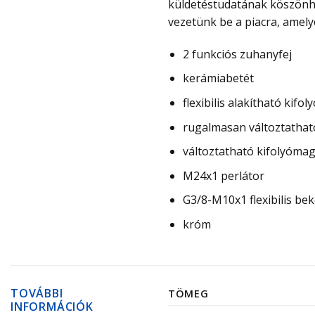
küldetéstudatának köszönhe
vezetünk be a piacra, amely
2 funkciós zuhanyfej
kerámiabetét
flexibilis alakítható kifol
rugalmasan változtatható
változtatható kifolyóma
M24x1 perlátor
G3/8-M10x1 flexibilis be
króm
TOVÁBBI
TÖMEG
INFORMÁCIÓK