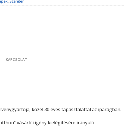
epek
,
Szaniter
K
KAPCSOLAT
vénygyártója, közel 30 éves tapasztalattal az iparágban.
tthon” vásárlói igény kielégítésére irányuló