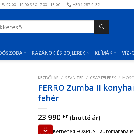
-P: 07:00 - 16:00 SZO: 7:00 - 13:00
+36 1 287 6432
RDŐSZOBA
KAZÁNOK ÉS BOJLEREK
KLÍMÁK
VÍZ-
KEZDŐLAP
/
SZANITER
/
CSAPTELEPEK
/
MOSO
FERRO Zumba II konyhai c
edvencekhez
fehér
23 990
Ft
(bruttó ár)
Kérheted FOXPOST automatába is