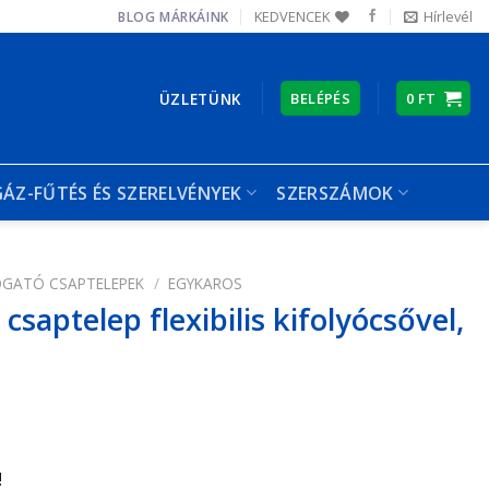
KEDVENCEK
Hírlevél
BLOG
MÁRKÁINK
ÜZLETÜNK
BELÉPÉS
0
FT
GÁZ-FŰTÉS ÉS SZERELVÉNYEK
SZERSZÁMOK
GATÓ CSAPTELEPEK
/
EGYKAROS
saptelep flexibilis kifolyócsővel,
!