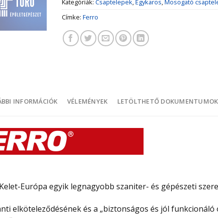
Kategóriák:
Csaptelepek
,
Egykaros
,
Mosogató csaptel
Címke:
Ferro
BBI INFORMÁCIÓK
VÉLEMÉNYEK
LETÖLTHETŐ DOKUMENTUMO
elet-Európa egyik legnagyobb szaniter- és gépészeti szerel
i elköteleződésének és a „biztonságos és jól funkcionáló o