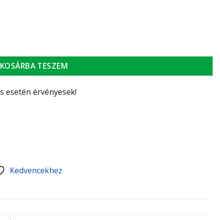
kifolyócsővel, fehér mennyiség
KOSÁRBA TESZEM
ás esetén érvényesek!
Kedvencekhez