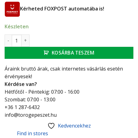
Kérheted FOXPOST automatába is!
Készleten
Ferro vandálbiztos fém gégecső, nyújtható 150-200 cm, kr
KOSÁRBA TESZEM
Áraink bruttó árak, csak internetes vásárlás esetén
érvényesek!
Kérdése van?
Hétfőtől - Péntekig: 07:00 - 16:00
Szombat: 07:00 - 13:00
+36 1 287-6432
info@torogepeszet.hu
Kedvencekhez
Find in stores