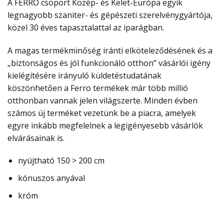
A FERRO csoport Közép- és Kelet-Európa egyik
legnagyobb szaniter- és gépészeti szerelvénygyártója,
közel 30 éves tapasztalattal az iparágban.
A magas termékminőség iránti elköteleződésének és a
„biztonságos és jól funkcionáló otthon” vásárlói igény
kielégítésére irányuló küldetéstudatának
köszönhetően a Ferro termékek már több millió
otthonban vannak jelen világszerte. Minden évben
számos új terméket vezetünk be a piacra, amelyek
egyre inkább megfelelnek a legigényesebb vásárlók
elvárásainak is.
nyújtható 150 > 200 cm
kónuszos anyával
króm