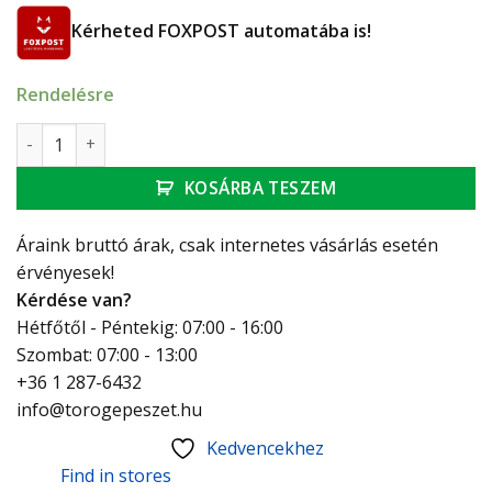
Kérheted FOXPOST automatába is!
Rendelésre
Ferro Silver csavarodásmentes zuhanycső 150 cm mennyisé
KOSÁRBA TESZEM
Áraink bruttó árak, csak internetes vásárlás esetén
érvényesek!
Kérdése van?
Hétfőtől - Péntekig: 07:00 - 16:00
Szombat: 07:00 - 13:00
+36 1 287-6432
info@torogepeszet.hu
Kedvencekhez
Find in stores