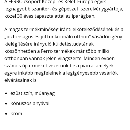
A FERRO csoport Közép- és Kelet-Európa egyik
legnagyobb szaniter- és gépészeti szerelvénygyártója,
közel 30 éves tapasztalattal az iparágban.
A magas termékminőség iránti elköteleződésének és a
„biztonságos és jól funkcionáló otthon” vásárlói igény
kielégítésére irányuló küldetéstudatának
köszönhetően a Ferro termékek már több millió
otthonban vannak jelen világszerte. Minden évben
számos új terméket vezetünk be a piacra, amelyek
egyre inkább megfelelnek a legigényesebb vásárlók
elvárásainak is.
ezüst szín, műanyag
kónuszos anyával
króm