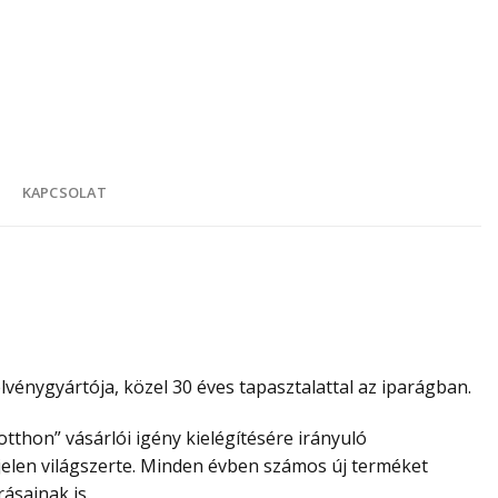
K
KAPCSOLAT
vénygyártója, közel 30 éves tapasztalattal az iparágban.
tthon” vásárlói igény kielégítésére irányuló
elen világszerte. Minden évben számos új terméket
ásainak is.