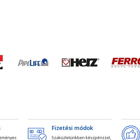
s
Fizetési módok
ezményes
Szaküzletünkben készpénzzel,