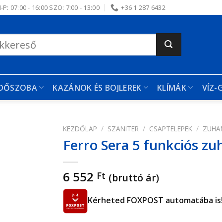
-P: 07:00 - 16:00 SZO: 7:00 - 13:00
+36 1 287 6432
RDŐSZOBA
KAZÁNOK ÉS BOJLEREK
KLÍMÁK
VÍZ-
KEZDŐLAP
/
SZANITER
/
CSAPTELEPEK
/
ZUHAN
Ferro Sera 5 funkciós zu
edvencekhez
6 552
Ft
(bruttó ár)
Kérheted FOXPOST automatába is