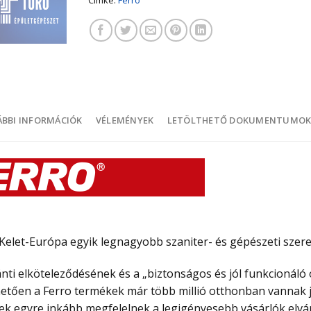
BBI INFORMÁCIÓK
VÉLEMÉNYEK
LETÖLTHETŐ DOKUMENTUMO
elet-Európa egyik legnagyobb szaniter- és gépészeti szerel
i elköteleződésének és a „biztonságos és jól funkcionáló o
tően a Ferro termékek már több millió otthonban vannak j
ek egyre inkább megfelelnek a legigényesebb vásárlók elvár