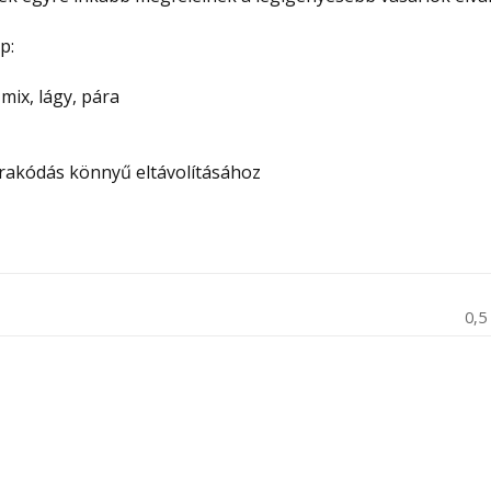
p:
mix, lágy, pára
erakódás könnyű eltávolításához
0,5