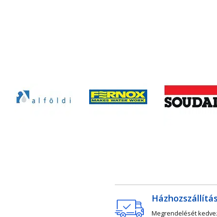
Házhozszállítá
Megrendelését kedv