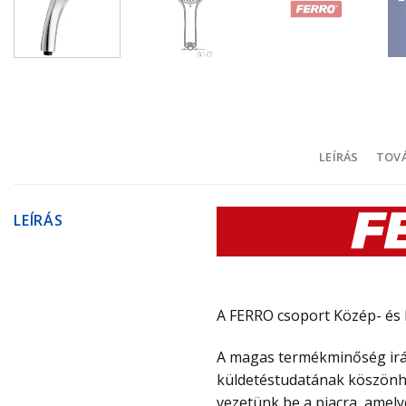
LEÍRÁS
TOVÁ
LEÍRÁS
A FERRO csoport Közép- és K
A magas termékminőség iránt
küldetéstudatának köszönhe
vezetünk be a piacra, amely