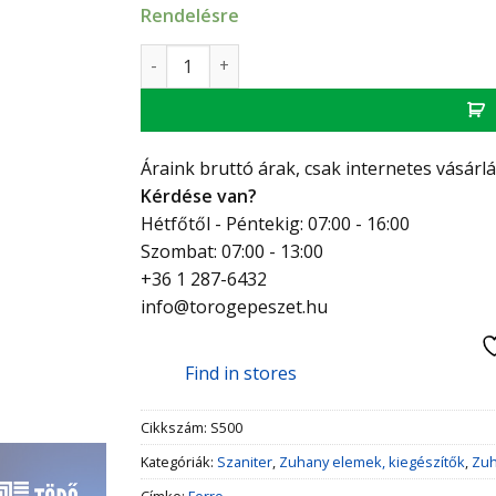
Rendelésre
Ferro Sera 5 funkciós zuhanyfej mennyiség
Áraink bruttó árak, csak internetes vásárl
Kérdése van?
Hétfőtől - Péntekig: 07:00 - 16:00
Szombat: 07:00 - 13:00
+36 1 287-6432
info@torogepeszet.hu
Find in stores
Cikkszám:
S500
Kategóriák:
Szaniter
,
Zuhany elemek, kiegészítők
,
Zuh
Címke:
Ferro