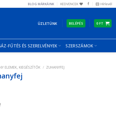
KEDVENCEK
Hírlevél
BLOG
MÁRKÁINK
ÜZLETÜNK
BELÉPÉS
0
FT
GÁZ-FŰTÉS ÉS SZERELVÉNYEK
SZERSZÁMOK
Y ELEMEK, KIEGÉSZÍTŐK
/
ZUHANYFEJ
hanyfej
!