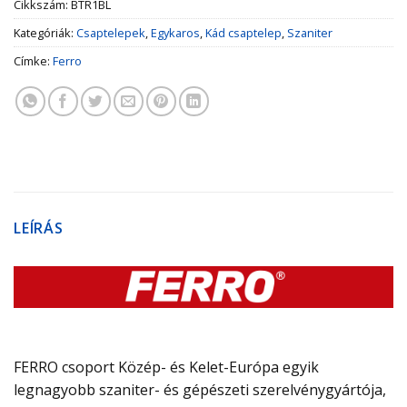
Cikkszám:
BTR1BL
Kategóriák:
Csaptelepek
,
Egykaros
,
Kád csaptelep
,
Szaniter
Címke:
Ferro
LEÍRÁS
FERRO csoport Közép- és Kelet-Európa egyik
legnagyobb szaniter- és gépészeti szerelvénygyártója,