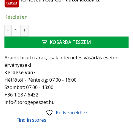
Készleten
Ferro Ritto Black kádcsaptelep mennyiség
KOSÁRBA TESZEM
Áraink bruttó árak, csak internetes vásárlás esetén
érvényesek!
Kérdése van?
Hétfőtől - Péntekig: 07:00 - 16:00
Szombat: 07:00 - 13:00
+36 1 287-6432
info@torogepeszet.hu
Kedvencekhez
Find in stores