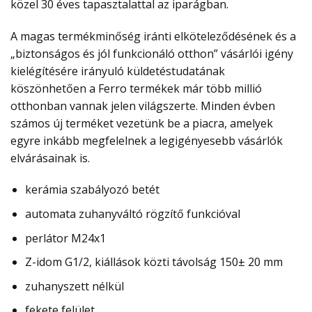
közel 30 éves tapasztalattal az iparágban.
A magas termékminőség iránti elköteleződésének és a
„biztonságos és jól funkcionáló otthon” vásárlói igény
kielégítésére irányuló küldetéstudatának
köszönhetően a Ferro termékek már több millió
otthonban vannak jelen világszerte. Minden évben
számos új terméket vezetünk be a piacra, amelyek
egyre inkább megfelelnek a legigényesebb vásárlók
elvárásainak is.
kerámia szabályozó betét
automata zuhanyváltó rögzítő funkcióval
perlátor M24x1
Z-idom G1/2, kiállások közti távolság 150± 20 mm
zuhanyszett nélkül
fekete felület