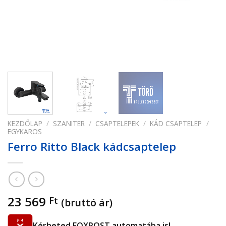
KEZDŐLAP
/
SZANITER
/
CSAPTELEPEK
/
KÁD CSAPTELEP
/
EGYKAROS
Ferro Ritto Black kádcsaptelep
23 569
Ft
(bruttó ár)
Kérheted FOXPOST automatába is!