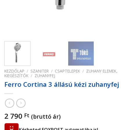
KEZDŐLAP
/
SZANITER
/
CSAPTELEPEK
/
ZUHANY ELEMEK,
KIEGÉSZÍTŐK
/
ZUHANYFEJ
Ferro Cortina 3 állású kézi zuhanyfej
2 790
Ft
(bruttó ár)
Kérheted FOXPOST automatába is!