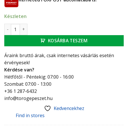
Készleten
Ferro Cortina 3 állású kézi zuhanyfej mennyiség
KOSÁRBA TESZEM
Áraink bruttó árak, csak internetes vásárlás esetén
érvényesek!
Kérdése van?
Hétfőtől - Péntekig: 07:00 - 16:00
Szombat: 07:00 - 13:00
+36 1 287-6432
info@torogepeszet.hu
Kedvencekhez
Find in stores