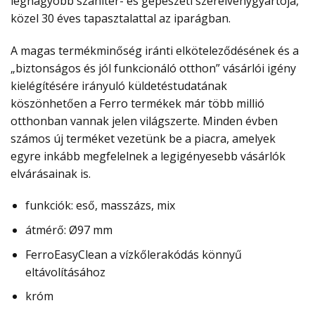
legnagyobb szaniter- és gépészeti szerelvénygyártója,
közel 30 éves tapasztalattal az iparágban.
A magas termékminőség iránti elköteleződésének és a
„biztonságos és jól funkcionáló otthon” vásárlói igény
kielégítésére irányuló küldetéstudatának
köszönhetően a Ferro termékek már több millió
otthonban vannak jelen világszerte. Minden évben
számos új terméket vezetünk be a piacra, amelyek
egyre inkább megfelelnek a legigényesebb vásárlók
elvárásainak is.
funkciók: eső, masszázs, mix
átmérő: Ø97 mm
FerroEasyClean a vízkőlerakódás könnyű
eltávolításához
króm