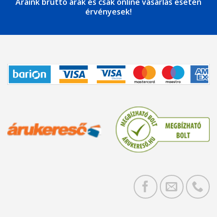
Áraink bruttó árak és csak online vásárlás esetén
érvényesek!