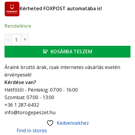
Kérheted FOXPOST automatába is!
Rendelésre
Ferro Algeo Medico álló orvosi karos mosdócsaptelep menny
KOSÁRBA TESZEM
Áraink bruttó árak, csak internetes vásárlás esetén
érvényesek!
Kérdése van?
Hétfőtől - Péntekig: 07:00 - 16:00
Szombat: 07:00 - 13:00
+36 1 287-6432
info@torogepeszet.hu
Kedvencekhez
Find in stores