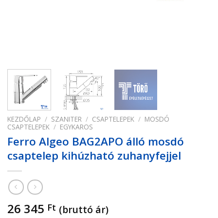
KEZDŐLAP
/
SZANITER
/
CSAPTELEPEK
/
MOSDÓ
CSAPTELEPEK
/
EGYKAROS
Ferro Algeo BAG2APO álló mosdó
csaptelep kihúzható zuhanyfejjel
26 345
Ft
(bruttó ár)