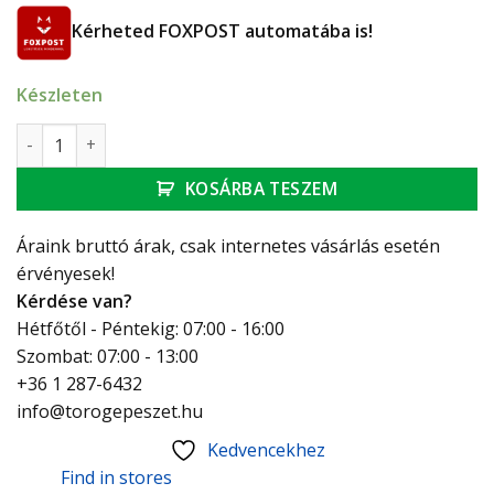
Kérheted FOXPOST automatába is!
Készleten
Ferro Algeo BAG2APO álló mosdó csaptelep kihúzható zuhan
KOSÁRBA TESZEM
Áraink bruttó árak, csak internetes vásárlás esetén
érvényesek!
Kérdése van?
Hétfőtől - Péntekig: 07:00 - 16:00
Szombat: 07:00 - 13:00
+36 1 287-6432
info@torogepeszet.hu
Kedvencekhez
Find in stores