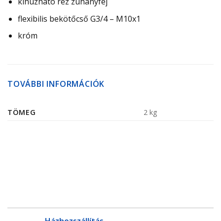
kihúzható réz zuhanyfej
flexibilis bekötőcső G3/4 – M10x1
króm
TOVÁBBI INFORMÁCIÓK
TÖMEG
2 kg
Házhozszállítás