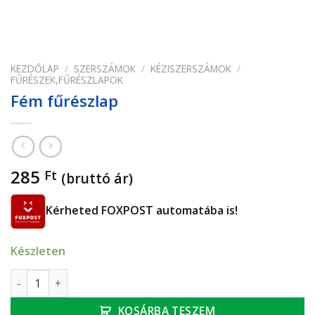
KEZDŐLAP
/
SZERSZÁMOK
/
KÉZISZERSZÁMOK
/
FŰRÉSZEK,FŰRÉSZLAPOK
Fém fűrészlap
285
Ft
(bruttó ár)
Kérheted FOXPOST automatába is!
Készleten
Fém fűrészlap mennyiség
KOSÁRBA TESZEM