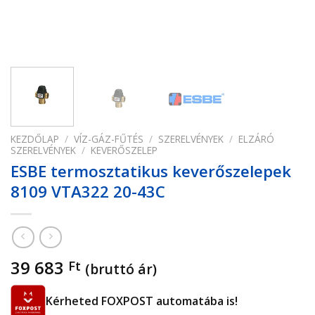
KEZDŐLAP
/
VÍZ-GÁZ-FŰTÉS
/
SZERELVÉNYEK
/
ELZÁRÓ
SZERELVÉNYEK
/
KEVERŐSZELEP
ESBE termosztatikus keverőszelepek
8109 VTA322 20-43C
39 683
Ft
(bruttó ár)
Kérheted FOXPOST automatába is!