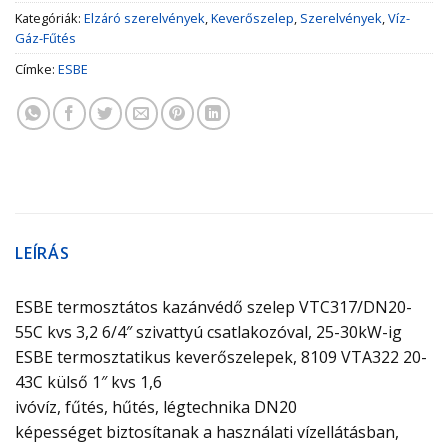
Kategóriák:
Elzáró szerelvények
,
Keverőszelep
,
Szerelvények
,
Víz-
Gáz-Fűtés
Címke:
ESBE
LEÍRÁS
ESBE termosztátos kazánvédő szelep VTC317/DN20-
55C kvs 3,2 6/4″ szivattyú csatlakozóval, 25-30kW-ig
ESBE termosztatikus keverőszelepek, 8109 VTA322 20-
43C külső 1″ kvs 1,6
ivóvíz, fűtés, hűtés, légtechnika DN20
képességet biztosítanak a használati vízellátásban,