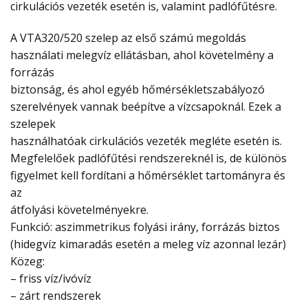
cirkulációs vezeték esetén is, valamint padlófűtésre.
A VTA320/520 szelep az első számú megoldás
használati melegvíz ellátásban, ahol követelmény a
forrázás
biztonság, és ahol egyéb hőmérsékletszabályozó
szerelvények vannak beépítve a vízcsapoknál. Ezek a
szelepek
használhatóak cirkulációs vezeték megléte esetén is.
Megfelelőek padlófűtési rendszereknél is, de különös
figyelmet kell fordítani a hőmérséklet tartományra és
az
átfolyási követelményekre.
Funkció: aszimmetrikus folyási irány, forrázás biztos
(hidegvíz kimaradás esetén a meleg víz azonnal lezár)
Közeg:
– friss víz/ivóvíz
– zárt rendszerek