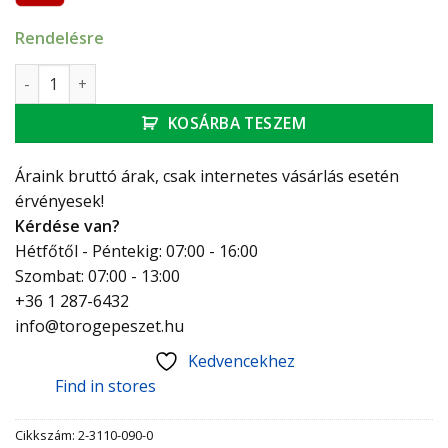
Rendelésre
ESBE termosztatikus keverőszelepek 8109 VTA322 20-43C m
KOSÁRBA TESZEM
Áraink bruttó árak, csak internetes vásárlás esetén
érvényesek!
Kérdése van?
Hétfőtől - Péntekig: 07:00 - 16:00
Szombat: 07:00 - 13:00
+36 1 287-6432
info@torogepeszet.hu
Kedvencekhez
Find in stores
Cikkszám:
2-3110-090-0