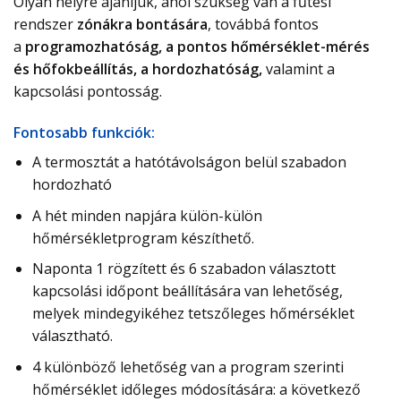
Olyan helyre ajánljuk, ahol szükség van a fűtési
rendszer
zónákra bontására
, továbbá fontos
a
programozhatóság, a pontos hőmérséklet-mérés
és hőfokbeállítás, a hordozhatóság,
valamint a
kapcsolási pontosság.
Fontosabb funkciók:
A termosztát a hatótávolságon belül szabadon
hordozható
A hét minden napjára külön-külön
hőmérsékletprogram készíthető.
Naponta 1 rögzített és 6 szabadon választott
kapcsolási időpont beállítására van lehetőség,
melyek mindegyikéhez tetszőleges hőmérséklet
választható.
4 különböző lehetőség van a program szerinti
hőmérséklet időleges módosítására: a következő