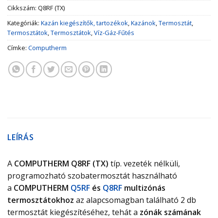
Cikkszám:
Q8RF (TX)
Kategóriák:
Kazán kiegészítők, tartozékok
,
Kazánok
,
Termosztát
,
Termosztátok
,
Termosztátok
,
Víz-Gáz-Fűtés
Címke:
Computherm
LEÍRÁS
A
COMPUTHERM Q8RF (TX)
típ. vezeték nélküli,
programozható szobatermosztát használható
a
COMPUTHERM
Q5RF
és
Q8RF
multizónás
termosztátokhoz
az alapcsomagban található 2 db
termosztát kiegészítéséhez, tehát a
zónák számának