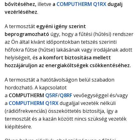
bővítéséhez,
illetve
a
COMPUTHERM Q1RX
dugalj
vezérléséhez
.
A termosztát
egyéni igény szerint
beprogramozható
úgy, hogy a fűtési (hűtési) rendszer
az Ön által kívánt időpontokban tetszés szerinti
hőfokra fűtse (hűtse) lakásának vagy irodájának adott
helyiségeit, é
s a komfort biztosítása mellett
hozzájáruljon az energiaköltségek csökkentéséhez.
A termosztát a hatótávolságon belül szabadon
hordozható. A kapcsolatot
a
COMPUTHERM
Q5RF
/
Q8RF
vevőegységgel és/vagy
a
COMPUTHERM Q1RX
dugaljjal vezeték nélküli
(rádiófrekvenciás) összeköttetés biztosítja, így a
termosztát és a kazán között nincs szükség vezeték
kiépítésére.