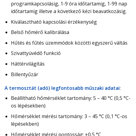
programkapcsolásig, 1-9 óra időtartamig, 1-99 nap
időtartamig illetve a következő kézi beavatkozásig.
Kiválasztható kapcsolási érzékenység
Belső hőmérő kalibrálása
Hűtés és fűtés üzemmódok közötti egyszerű váltás
Szivattyúvédő funkció
Háttérvilágítás
Billentyűzár
A termosztát (adó) legfontosabb műszaki adatai:
Beállítható hőmérséklet tartomány: 5 – 40 °C (0,5 °C-
os lépésekben)
Hőmérséklet mérési tartomány: 3 – 45 °C (0,1 °C-os
lépésekben)
Hőmérséklet mérési pontosság: ±0,5 °C