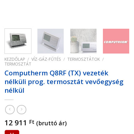
KEZDŐLAP
/
VÍZ-GÁZ-FŰTÉS
/
TERMOSZTÁTOK
/
TERMOSZTÁT
Computherm Q8RF (TX) vezeték
nélküli prog. termosztát vevőegység
nélkül
12 911
Ft
(bruttó ár)