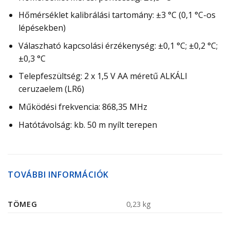
Hőmérséklet kalibrálási tartomány: ±3 °C (0,1 °C-os
lépésekben)
Válaszható kapcsolási érzékenység: ±0,1 °C; ±0,2 °C;
±0,3 °C
Telepfeszültség: 2 x 1,5 V AA méretű ALKÁLI
ceruzaelem (LR6)
Működési frekvencia: 868,35 MHz
Hatótávolság: kb. 50 m nyílt terepen
TOVÁBBI INFORMÁCIÓK
TÖMEG
0,23 kg