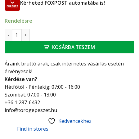
Kérheted FOXPOST automatába is!
Rendelésre
Computherm Q8RF (TX) vezeték nélküli prog. termosztát ve
KOSÁRBA TESZEM
Áraink bruttó árak, csak internetes vásárlás esetén
érvényesek!
Kérdése van?
Hétfőtől - Péntekig: 07:00 - 16:00
Szombat: 07:00 - 13:00
+36 1 287-6432
info@torogepeszet.hu
Kedvencekhez
Find in stores