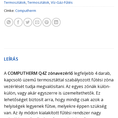
Termosztátok
,
Termosztátok
,
Víz-Gáz-Fűtés
Címke:
Computherm
LEÍRÁS
A
COMPUTHERM Q4Z
zónavezérlő
legfeljebb 4 darab,
kapcsoló üzemű termosztáttal szabályozott fűtési zóna
vezérlését tudja megvalósítani. Az egyes zónák külön-
külön, vagy akár egyszerre is üzemeltethetők. Ez
lehetőséget biztosít arra, hogy mindig csak azok a
helyiségek legyenek fűtve, melyekre éppen szükség
van. Az ily módon kialakított fűtési rendszer nagy