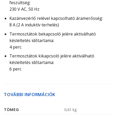
feszültség:
230 V AC, 50 Hz
Kazánvezérlő relével kapcsolható áramerősség:
8 A (2 A induktív terhelés)
Termosztátok bekapcsoló jelére aktiválható
késleltetés időtartama:
4 perc
Termosztátok kikapcsoló jelére aktiválható
késleltetés időtartama:
6 perc
TOVÁBBI INFORMÁCIÓK
TÖMEG
0,61 kg