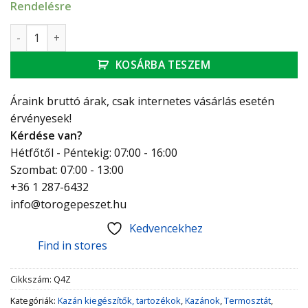
Rendelésre
Computherm Q4Z zónavezérlő mennyiség
KOSÁRBA TESZEM
Áraink bruttó árak, csak internetes vásárlás esetén
érvényesek!
Kérdése van?
Hétfőtől - Péntekig: 07:00 - 16:00
Szombat: 07:00 - 13:00
+36 1 287-6432
info@torogepeszet.hu
Kedvencekhez
Find in stores
Cikkszám:
Q4Z
Kategóriák:
Kazán kiegészítők, tartozékok
,
Kazánok
,
Termosztát
,