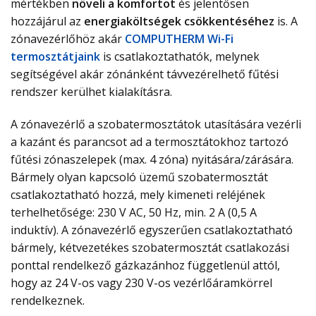
mértékben
növeli a komfortot
és jelentősen
hozzájárul az
energiaköltségek csökkentéséhez
is. A
zónavezérlőhöz akár
COMPUTHERM Wi-Fi
termosztátjaink
is csatlakoztathatók, melynek
segítségével akár zónánként távvezérelhető fűtési
rendszer kerülhet kialakításra.
A zónavezérlő a szobatermosztátok utasítására vezérli
a kazánt és parancsot ad a termosztátokhoz tartozó
fűtési zónaszelepek (max. 4 zóna) nyitására/zárására.
Bármely olyan kapcsoló üzemű szobatermosztát
csatlakoztatható hozzá, mely kimeneti reléjének
terhelhetősége: 230 V AC, 50 Hz, min. 2 A (0,5 A
induktív). A zónavezérlő egyszerűen csatlakoztatható
bármely, kétvezetékes szobatermosztát csatlakozási
ponttal rendelkező gázkazánhoz függetlenül attól,
hogy az 24 V-os vagy 230 V-os vezérlőáramkörrel
rendelkeznek.