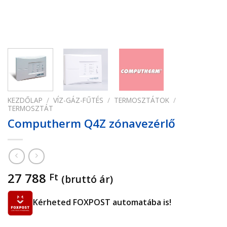
KEZDŐLAP
/
VÍZ-GÁZ-FŰTÉS
/
TERMOSZTÁTOK
/
TERMOSZTÁT
Computherm Q4Z zónavezérlő
27 788
Ft
(bruttó ár)
Kérheted FOXPOST automatába is!