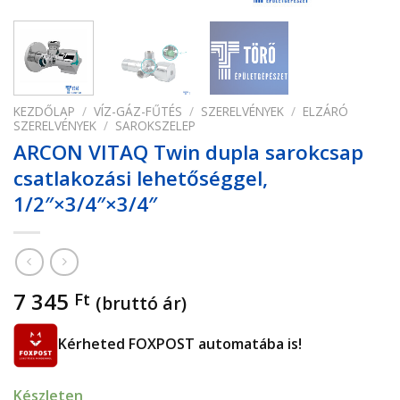
KEZDŐLAP
/
VÍZ-GÁZ-FŰTÉS
/
SZERELVÉNYEK
/
ELZÁRÓ
SZERELVÉNYEK
/
SAROKSZELEP
ARCON VITAQ Twin dupla sarokcsap
csatlakozási lehetőséggel,
1/2″×3/4″×3/4″
7 345
Ft
(bruttó ár)
Kérheted FOXPOST automatába is!
Készleten