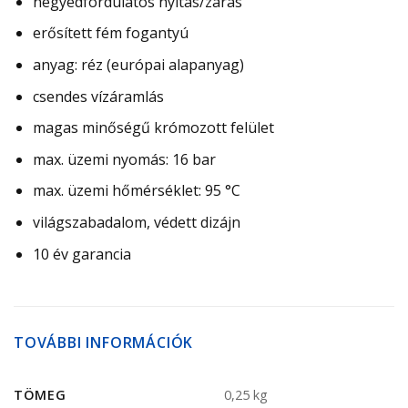
negyedfordulatos nyitás/zárás
erősített fém fogantyú
anyag: réz (európai alapanyag)
csendes vízáramlás
magas minőségű krómozott felület
max. üzemi nyomás: 16 bar
max. üzemi hőmérséklet: 95 °C
világszabadalom, védett dizájn
10 év garancia
TOVÁBBI INFORMÁCIÓK
TÖMEG
0,25 kg