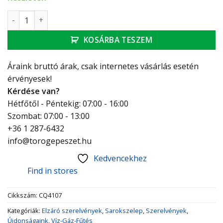
ARCON VITAQ Twin dupla sarokcsap csatlakozási lehetőségg
KOSÁRBA TESZEM
Áraink bruttó árak, csak internetes vásárlás esetén
érvényesek!
Kérdése van?
Hétfőtől - Péntekig: 07:00 - 16:00
Szombat: 07:00 - 13:00
+36 1 287-6432
info@torogepeszet.hu
Kedvencekhez
Find in stores
Cikkszám:
CQ4107
Kategóriák:
Elzáró szerelvények
,
Sarokszelep
,
Szerelvények
,
Újdonságaink
,
Víz-Gáz-Fűtés