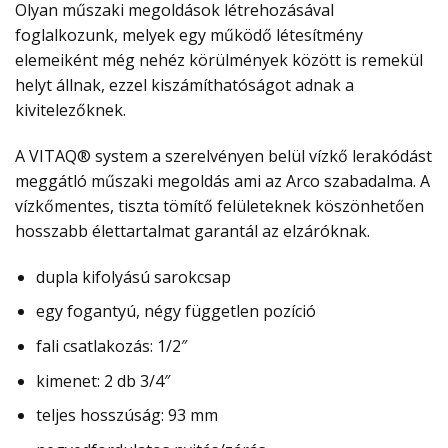
Olyan műszaki megoldások létrehozásával
foglalkozunk, melyek egy működő létesítmény
elemeiként még nehéz körülmények között is remekül
helyt állnak, ezzel kiszámíthatóságot adnak a
kivitelezőknek.
A VITAQ® system a szerelvényen belül vízkő lerakódást
meggátló műszaki megoldás ami az Arco szabadalma. A
vízkőmentes, tiszta tömítő felületeknek köszönhetően
hosszabb élettartalmat garantál az elzáróknak.
dupla kifolyású sarokcsap
egy fogantyú, négy független pozíció
fali csatlakozás: 1/2″
kimenet: 2 db 3/4″
teljes hosszúság: 93 mm