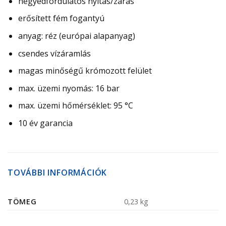
negyedfordulatos nyitás/zárás
erősített fém fogantyú
anyag: réz (európai alapanyag)
csendes vízáramlás
magas minőségű krómozott felület
max. üzemi nyomás: 16 bar
max. üzemi hőmérséklet: 95 °C
10 év garancia
TOVÁBBI INFORMÁCIÓK
TÖMEG
0,23 kg