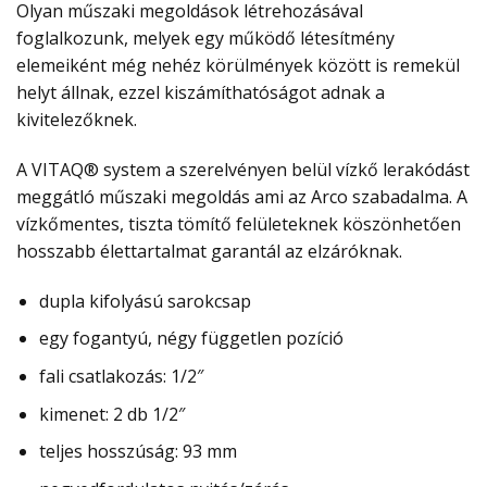
Olyan műszaki megoldások létrehozásával
foglalkozunk, melyek egy működő létesítmény
elemeiként még nehéz körülmények között is remekül
helyt állnak, ezzel kiszámíthatóságot adnak a
kivitelezőknek.
A VITAQ® system a szerelvényen belül vízkő lerakódást
meggátló műszaki megoldás ami az Arco szabadalma. A
vízkőmentes, tiszta tömítő felületeknek köszönhetően
hosszabb élettartalmat garantál az elzáróknak.
dupla kifolyású sarokcsap
egy fogantyú, négy független pozíció
fali csatlakozás: 1/2″
kimenet: 2 db 1/2″
teljes hosszúság: 93 mm