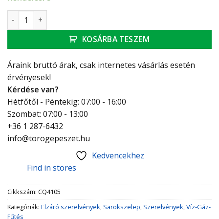
ARCO VITAQ Twin sarokcsap dupla csatlakozási lehetőséggel,
KOSÁRBA TESZEM
Áraink bruttó árak, csak internetes vásárlás esetén
érvényesek!
Kérdése van?
Hétfőtől - Péntekig: 07:00 - 16:00
Szombat: 07:00 - 13:00
+36 1 287-6432
info@torogepeszet.hu
Kedvencekhez
Find in stores
Cikkszám:
CQ4105
Kategóriák:
Elzáró szerelvények
,
Sarokszelep
,
Szerelvények
,
Víz-Gáz-
Fűtés