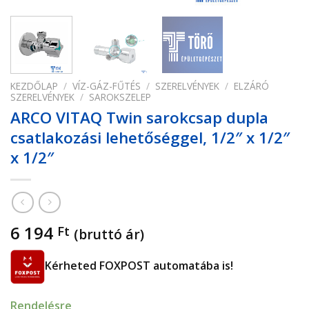
KEZDŐLAP
/
VÍZ-GÁZ-FŰTÉS
/
SZERELVÉNYEK
/
ELZÁRÓ
SZERELVÉNYEK
/
SAROKSZELEP
ARCO VITAQ Twin sarokcsap dupla
csatlakozási lehetőséggel, 1/2″ x 1/2″
x 1/2″
6 194
Ft
(bruttó ár)
Kérheted FOXPOST automatába is!
Rendelésre