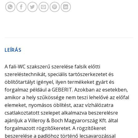
LEÍRÁS
A fali-WC szakszerű szerelése falsík előtti
szereléstechnikát, speciális tartószerkezetet és
öblítőtartályt igényel, ilyen termékeket gyárt és
forgalmaz például a GEBERIT. Azokban az esetekben,
amikor a hely szűkössége nem teszi lehelővé az előfal
elemeket, nyomásos öblítést, azaz vízhálózatra
csatlakoztatott szelepet alkalmazva beszerelésre
ajánljuk a Villeroy & Boch Magyarország Kft. által
forgalmazott rögzítőkeretet. A rögzítőkeret
beszerelése a padlóhoz történő lecsavarozással