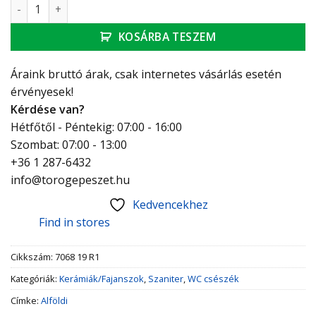
Alföldi Saval 2.0 Laposöblítésű Fali WC easy plus bevonatta
KOSÁRBA TESZEM
Áraink bruttó árak, csak internetes vásárlás esetén
érvényesek!
Kérdése van?
Hétfőtől - Péntekig: 07:00 - 16:00
Szombat: 07:00 - 13:00
+36 1 287-6432
info@torogepeszet.hu
Kedvencekhez
Find in stores
Cikkszám:
7068 19 R1
Kategóriák:
Kerámiák/Fajanszok
,
Szaniter
,
WC csészék
Címke:
Alföldi