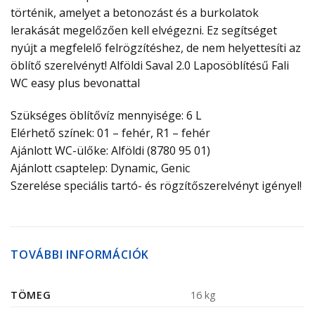
történik, amelyet a betonozást és a burkolatok
lerakását megelőzően kell elvégezni. Ez segítséget
nyújt a megfelelő felrögzítéshez, de nem helyettesíti az
öblítő szerelvényt! Alföldi Saval 2.0 Laposöblítésű Fali
WC easy plus bevonattal
Szükséges öblítővíz mennyisége: 6 L
Elérhető színek: 01 – fehér, R1 – fehér
Ajánlott WC-ülőke: Alföldi (8780 95 01)
Ajánlott csaptelep: Dynamic, Genic
Szerelése speciális tartó- és rögzítőszerelvényt igényel!
TOVÁBBI INFORMÁCIÓK
TÖMEG
16 kg