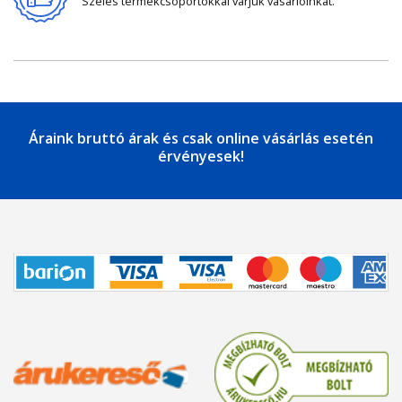
Széles termékcsoportokkal várjuk vásárlóinkat.
Áraink bruttó árak és csak online vásárlás esetén
érvényesek!