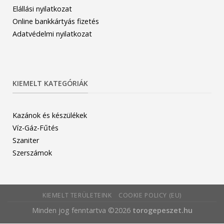
Elállási nyilatkozat
Online bankkártyás fizetés
Adatvédelmi nyilatkozat
KIEMELT KATEGÓRIÁK
Kazánok és készülékek
Víz-Gáz-Fűtés
Szaniter
Szerszámok
KIEMELT TERÜLETEINK
COOKIE POLICY (EU)
Minden jog fenntartva ©2026
torogepeszet.hu