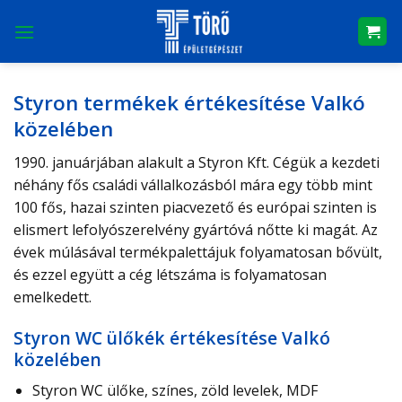
Skip
to
content
Styron termékek értékesítése Valkó
közelében
1990. januárjában alakult a Styron Kft. Cégük a kezdeti
néhány fős családi vállalkozásból mára egy több mint
100 fős, hazai szinten piacvezető és európai szinten is
elismert lefolyószerelvény gyártóvá nőtte ki magát. Az
évek múlásával termékpalettájuk folyamatosan bővült,
és ezzel együtt a cég létszáma is folyamatosan
emelkedett.
Styron WC ülőkék értékesítése Valkó
közelében
Styron WC ülőke, színes, zöld levelek, MDF