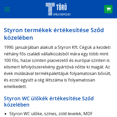
Skip
to
content
Styron termékek értékesítése Sződ
közelében
1990. januárjában alakult a Styron Kft. Cégük a kezdeti
néhány fős családi vállalkozásból mára egy több mint
100 fős, hazai szinten piacvezető és európai szinten is
elismert lefolyószerelvény gyártóvá nőtte ki magát. Az
évek múlásával termékpalettájuk folyamatosan bővült,
és ezzel együtt a cég létszáma is folyamatosan
emelkedett.
Styron WC ülőkék értékesítése Sződ
közelében
Styron WC ülőke, színes, zöld levelek, MDF