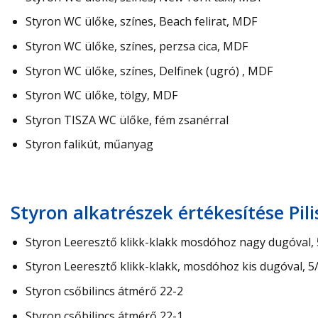
Styron WC ülőke, színes, Beach felirat, MDF
Styron WC ülőke, színes, perzsa cica, MDF
Styron WC ülőke, színes, Delfinek (ugró) , MDF
Styron WC ülőke, tölgy, MDF
Styron TISZA WC ülőke, fém zsanérral
Styron falikút, műanyag
Styron alkatrészek értékesítése Pil
Styron Leeresztő klikk-klakk mosdóhoz nagy dugóval, 
Styron Leeresztő klikk-klakk, mosdóhoz kis dugóval, 5/
Styron csőbilincs átmérő 22-2
Styron csőbilincs átmérő 22-1