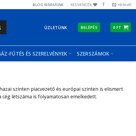
KEDVENCEK
Hírlevél
BLOG
MÁRKÁINK
ÜZLETÜNK
BELÉPÉS
0
FT
GÁZ-FŰTÉS ÉS SZERELVÉNYEK
SZERSZÁMOK
hazai szinten piacvezető és európai szinten is elismert
a cég létszáma is folyamatosan emelkedett.