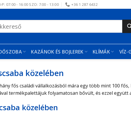
-P: 07:00 - 16:00 SZO: 7:00 - 13:00
+36 1 287 6432
RDŐSZOBA
KAZÁNOK ÉS BOJLEREK
KLÍMÁK
VÍZ-
iscsaba közelében
hány fős családi vállalkozásból mára egy több mint 100 fős, 
ával termékpalettájuk folyamatosan bővült, és ezzel együtt 
scsaba közelében