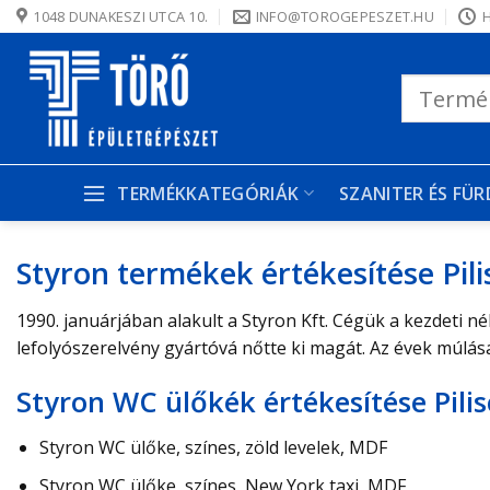
Skip
1048 DUNAKESZI UTCA 10.
INFO@TOROGEPESZET.HU
H
to
content
Keresés
a
következőre:
TERMÉKKATEGÓRIÁK
SZANITER ÉS FÜ
Styron termékek értékesítése Pil
1990. januárjában alakult a Styron Kft. Cégük a kezdeti né
lefolyószerelvény gyártóvá nőtte ki magát. Az évek múlás
Styron WC ülőkék értékesítése Pili
Styron WC ülőke, színes, zöld levelek, MDF
Styron WC ülőke, színes, New York taxi, MDF