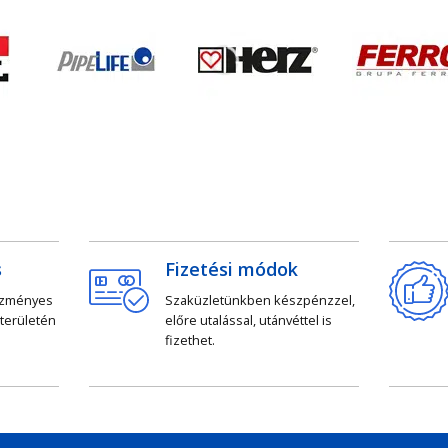
s
Fizetési módok
ezményes
Szaküzletünkben készpénzzel,
 területén
előre utalással, utánvéttel is
fizethet.