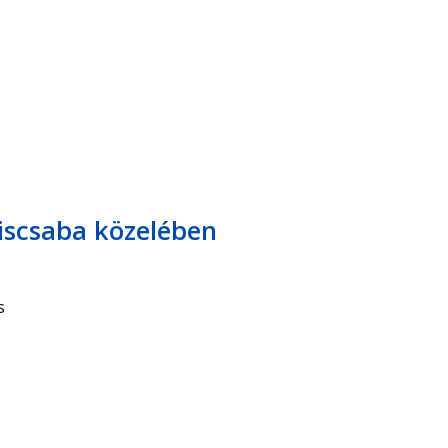
liscsaba közelében
s