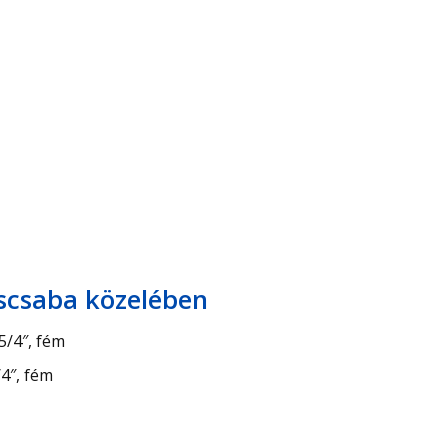
iscsaba közelében
5/4″, fém
4″, fém