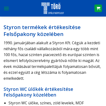
Skip
to
content
Styron termékek értékesítése
Felsőpakony közelében
1990. januárjában alakult a Styron Kft. Cégük a kezdeti
néhány fős családi vállalkozásból mára egy több mint
100 fős, hazai szinten piacvezető és európai szinten is
elismert lefolyószerelvény gyártóvá nőtte ki magát. Az
évek múlásával termékpalettájuk folyamatosan bővült,
és ezzel együtt a cég létszáma is folyamatosan
emelkedett.
Styron WC ülőkék értékesítése
Felsőpakony közelében
Styron WC ülőke, színes, zöld levelek, MDF