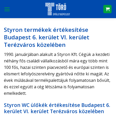
Skip
to
content
Styron termékek értékesítése
Budapest 6. kerület VI. kerület
Terézváros közelében
1990. januárjában alakult a Styron Kft. Cégük a kezdeti
néhány fős családi vállalkozásból mára egy több mint
100 fős, hazai szinten piacvezető és európai szinten is
elismert lefolyószerelvény gyártóvá nőtte ki magát. Az
évek múlásával termékpalettájuk folyamatosan bővült,
és ezzel együtt a cég létszáma is folyamatosan
emelkedett.
Styron WC ülőkék értékesítése Budapest 6.
kerület VI. kerület Terézváros közelében