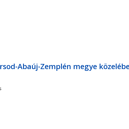
Borsod-Abaúj-Zemplén megye közeléb
s