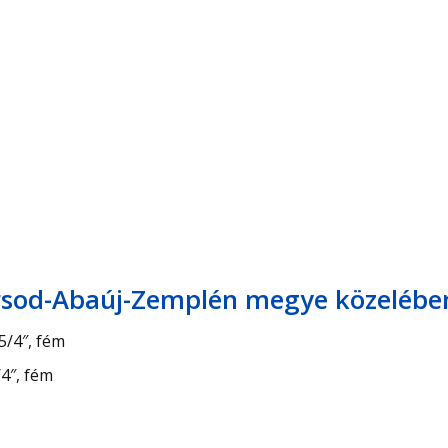
orsod-Abaúj-Zemplén megye közelébe
5/4″, fém
4″, fém