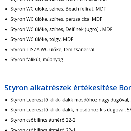
Styron WC ülőke, színes, Beach felirat, MDF
Styron WC ülőke, színes, perzsa cica, MDF
Styron WC ülőke, színes, Delfinek (ugró) , MDF
Styron WC ülőke, tölgy, MDF
Styron TISZA WC ülőke, fém zsanérral
Styron falikút, műanyag
Styron alkatrészek értékesítése B
Styron Leeresztő klikk-klakk mosdóhoz nagy dugóval, 
Styron Leeresztő klikk-klakk, mosdóhoz kis dugóval, 5/
Styron csőbilincs átmérő 22-2
Styron csőbilincs átmérő 22-1