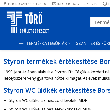
Skip
1048 DUNAKESZI UTCA 10.
INFO@TOROGEPESZET.HU
H
to
content
Keresés
a
következőre:
TERMÉKKATEGÓRIÁK
SZANITER ÉS FÜ
Styron termékek értékesítése B
1990. januárjában alakult a Styron Kft. Cégük a kezdeti né
lefolyószerelvény gyártóvá nőtte ki magát. Az évek múlás
Styron WC ülőkék értékesítése Bo
Styron WC ülőke, színes, zöld levelek, MDF
Styron WC ülőke, színes, New York taxi, MDF