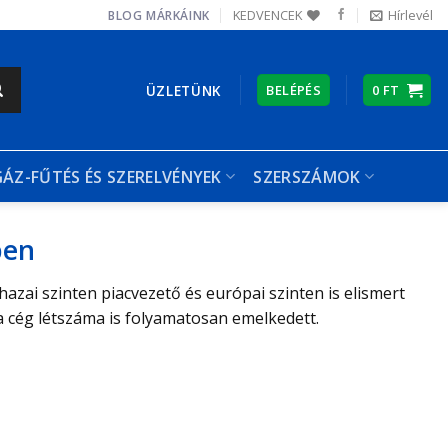
KEDVENCEK
Hírlevél
BLOG
MÁRKÁINK
ÜZLETÜNK
BELÉPÉS
0
FT
GÁZ-FŰTÉS ÉS SZERELVÉNYEK
SZERSZÁMOK
ben
hazai szinten piacvezető és európai szinten is elismert
a cég létszáma is folyamatosan emelkedett.