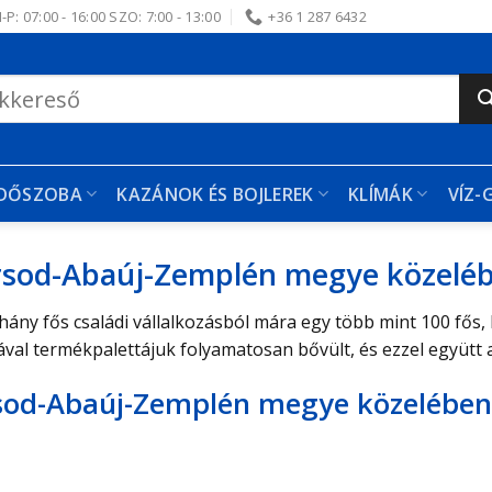
-P: 07:00 - 16:00 SZO: 7:00 - 13:00
+36 1 287 6432
RDŐSZOBA
KAZÁNOK ÉS BOJLEREK
KLÍMÁK
VÍZ-
orsod-Abaúj-Zemplén megye közelé
hány fős családi vállalkozásból mára egy több mint 100 fős, 
ával termékpalettájuk folyamatosan bővült, és ezzel együtt 
rsod-Abaúj-Zemplén megye közelében