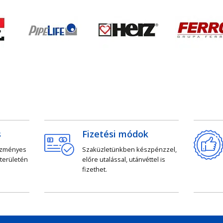
s
Fizetési módok
ezményes
Szaküzletünkben készpénzzel,
 területén
előre utalással, utánvéttel is
fizethet.