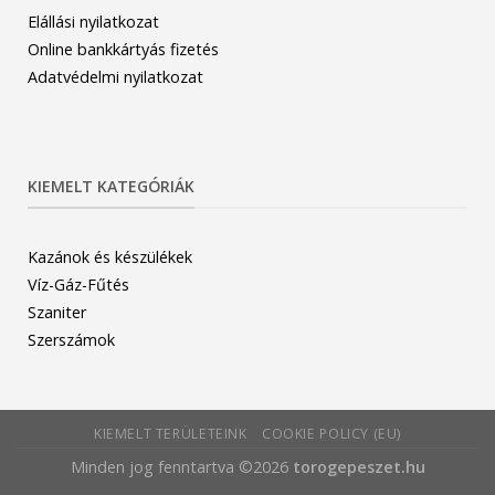
Elállási nyilatkozat
Online bankkártyás fizetés
Adatvédelmi nyilatkozat
KIEMELT KATEGÓRIÁK
Kazánok és készülékek
Víz-Gáz-Fűtés
Szaniter
Szerszámok
KIEMELT TERÜLETEINK
COOKIE POLICY (EU)
Minden jog fenntartva ©2026
torogepeszet.hu