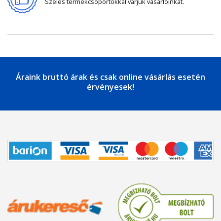
Széles termékcsoportokkal várjuk vásárlóinkat.
Áraink bruttó árak és csak online vásárlás esetén
érvényesek!