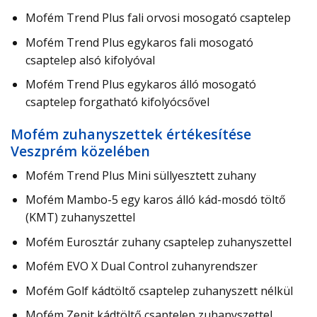
Mofém Trend Plus fali orvosi mosogató csaptelep
Mofém Trend Plus egykaros fali mosogató
csaptelep alsó kifolyóval
Mofém Trend Plus egykaros álló mosogató
csaptelep forgatható kifolyócsővel
Mofém zuhanyszettek értékesítése
Veszprém közelében
Mofém Trend Plus Mini süllyesztett zuhany
Mofém Mambo-5 egy karos álló kád-mosdó töltő
(KMT) zuhanyszettel
Mofém Eurosztár zuhany csaptelep zuhanyszettel
Mofém EVO X Dual Control zuhanyrendszer
Mofém Golf kádtöltő csaptelep zuhanyszett nélkül
Mofém Zenit kádtöltő csaptelep zuhanyszettel