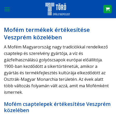
Skip
to
content
Mofém termékek értékesítése
Veszprém közelében
A Mofém Magyarország nagy tradíciókkal rendelkező
csaptelep és szerelvény gyártója, a víz és
gázfelhasználású golyóscsapok európai előállítója.
1900-ban kezdődött a sikertörténetük, amikor a
gyártás és termékfejlesztés kultúrája elkezdődött az
Osztrák-Magyar Monarchia területén. Az évek alatt
több változás folyamán vált azzá, amit ma Mofémként
ismernek.
Mofém csaptelepek értékesítése Veszprém
közelében