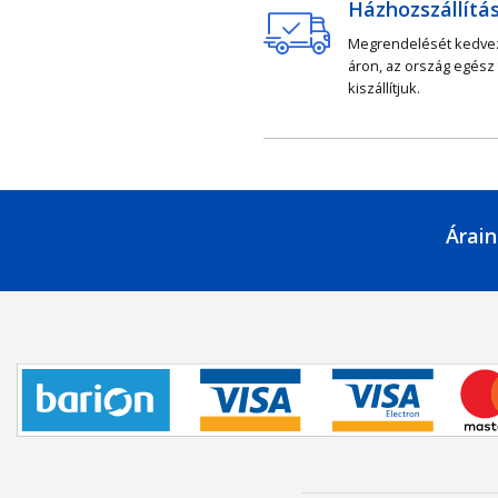
Házhozszállítá
Megrendelését kedv
áron, az ország egész
kiszállítjuk.
Árain