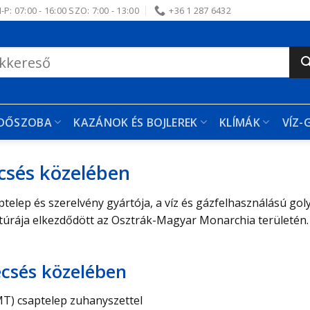
-P: 07:00 - 16:00 SZO: 7:00 - 13:00
+36 1 287 6432
RDŐSZOBA
KAZÁNOK ÉS BOJLEREK
KLÍMÁK
VÍZ-
csés közelében
lep és szerelvény gyártója, a víz és gázfelhasználású goly
ltúrája elkezdődött az Osztrák-Magyar Monarchia területén. 
csés közelében
T) csaptelep zuhanyszettel