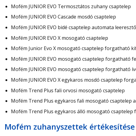
Mofém JUNIOR EVO Termosztátos zuhany csaptelep
Mofém JUNIOR EVO Cascade mosdó csaptelep
Mofém JUNIOR EVO bidé csaptelep automata leeresztő
Mofém JUNIOR EVO X mosogató csaptelep
Mofém Junior Evo X mosogató csaptelep forgatható ki
Mofém JUNIOR EVO mosogató csaptelep forgatható fel
Mofém JUNIOR EVO mosogató csaptelep forgatható íve
Mofém JUNIOR EVO X egykaros mosdó csaptelep forgath
Mofém Trend Plus fali orvosi mosogató csaptelep
Mofém Trend Plus egykaros fali mosogató csaptelep al
Mofém Trend Plus egykaros álló mosogató csaptelep f
Mofém zuhanyszettek értékesítése