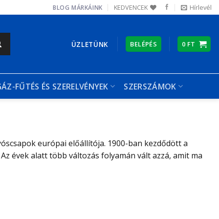
KEDVENCEK
Hírlevél
BLOG
MÁRKÁINK
ÜZLETÜNK
BELÉPÉS
0
FT
GÁZ-FŰTÉS ÉS SZERELVÉNYEK
SZERSZÁMOK
óscsapok európai előállítója. 1900-ban kezdődött a
Az évek alatt több változás folyamán vált azzá, amit ma