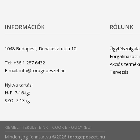
INFORMÁCIÓK
RÓLUNK
1048 Budapest, Dunakeszi utca 10.
Ügyfélszolgála
Forgalmazott
Tel: +36 1 287 6432
Akciós termék
E-mail: info@torogepeszet.hu
Tervezés
Nyitva tartás:
H-P: 7-16-ig;
SZO: 7-13-ig
KIEMELT TERÜLETEINK
COOKIE POLICY (EU)
Minden jog fenntartva ©2026
torogepeszet.hu