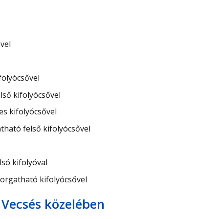
vel
folyócsővel
ső kifolyócsővel
s kifolyócsővel
ató felső kifolyócsővel
só kifolyóval
orgatható kifolyócsővel
 Vecsés közelében