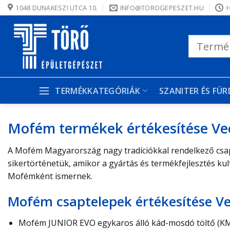
Skip
1048 DUNAKESZI UTCA 10.
INFO@TOROGEPESZET.HU
H
to
content
Keresés
a
következőre:
TERMÉKKATEGÓRIÁK
SZANITER ÉS FÜ
Mofém termékek értékesítése Ve
A Mofém Magyarország nagy tradíciókkal rendelkező csapte
sikertörténetük, amikor a gyártás és termékfejlesztés ku
Mofémként ismernek.
Mofém csaptelepek értékesítése Ve
Mofém JUNIOR EVO egykaros álló kád-mosdó töltő (KM