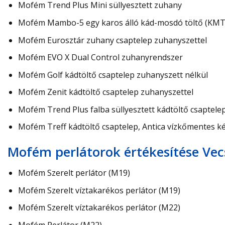
Mofém Trend Plus Mini süllyesztett zuhany
Mofém Mambo-5 egy karos álló kád-mosdó töltő (KMT)
Mofém Eurosztár zuhany csaptelep zuhanyszettel
Mofém EVO X Dual Control zuhanyrendszer
Mofém Golf kádtöltő csaptelep zuhanyszett nélkül
Mofém Zenit kádtöltő csaptelep zuhanyszettel
Mofém Trend Plus falba süllyesztett kádtöltő csaptele
Mofém Treff kádtöltő csaptelep, Antica vízkőmentes k
Mofém perlátorok értékesítése Vec
Mofém Szerelt perlátor (M19)
Mofém Szerelt víztakarékos perlátor (M19)
Mofém Szerelt víztakarékos perlátor (M22)
Mofém Perlátor (M22)