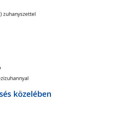
 zuhanyszettel
p
ézizuhannyal
sés közelében