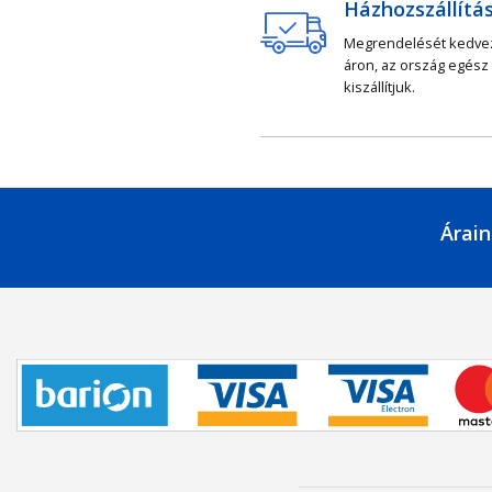
Házhozszállítá
Megrendelését kedv
áron, az ország egész
kiszállítjuk.
Árain