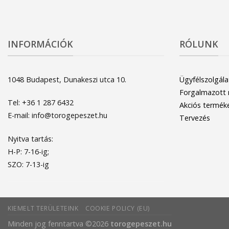
INFORMÁCIÓK
RÓLUNK
1048 Budapest, Dunakeszi utca 10.
Ügyfélszolgála
Forgalmazott
Tel: +36 1 287 6432
Akciós termék
E-mail: info@torogepeszet.hu
Tervezés
Nyitva tartás:
H-P: 7-16-ig;
SZO: 7-13-ig
KIEMELT TERÜLETEINK
COOKIE POLICY (EU)
Minden jog fenntartva ©2026
torogepeszet.hu