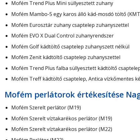
Mofém Trend Plus Mini süllyesztett zuhany
Mofém Mambo-5 egy karos álló kád-mosdó töltő (KMT)
Mofém Eurosztár zuhany csaptelep zuhanyszettel
Mofém EVO X Dual Control zuhanyrendszer
Mofém Golf kádtöltő csaptelep zuhanyszett nélkül
Mofém Zenit kádtöltő csaptelep zuhanyszettel
Mofém Trend Plus falba süllyesztett kádtöltő csaptele
Mofém Treff kádtöltő csaptelep, Antica vízkőmentes k
Mofém perlátorok értékesítése Na
Mofém Szerelt perlátor (M19)
Mofém Szerelt víztakarékos perlátor (M19)
Mofém Szerelt víztakarékos perlátor (M22)
Mofém Perlátor (M22)