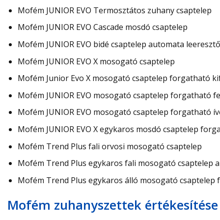
Mofém JUNIOR EVO Termosztátos zuhany csaptelep
Mofém JUNIOR EVO Cascade mosdó csaptelep
Mofém JUNIOR EVO bidé csaptelep automata leeresztő
Mofém JUNIOR EVO X mosogató csaptelep
Mofém Junior Evo X mosogató csaptelep forgatható ki
Mofém JUNIOR EVO mosogató csaptelep forgatható fel
Mofém JUNIOR EVO mosogató csaptelep forgatható íve
Mofém JUNIOR EVO X egykaros mosdó csaptelep forgath
Mofém Trend Plus fali orvosi mosogató csaptelep
Mofém Trend Plus egykaros fali mosogató csaptelep al
Mofém Trend Plus egykaros álló mosogató csaptelep f
Mofém zuhanyszettek értékesítése