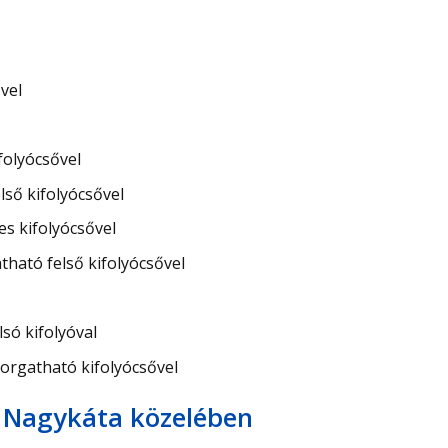
vel
folyócsővel
ső kifolyócsővel
s kifolyócsővel
ató felső kifolyócsővel
só kifolyóval
orgatható kifolyócsővel
 Nagykáta közelében