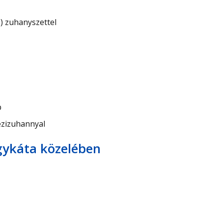
 zuhanyszettel
p
ézizuhannyal
gykáta közelében