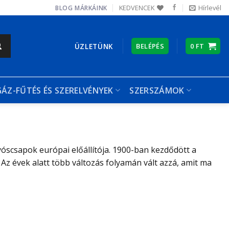
KEDVENCEK
Hírlevél
BLOG
MÁRKÁINK
ÜZLETÜNK
BELÉPÉS
0
FT
GÁZ-FŰTÉS ÉS SZERELVÉNYEK
SZERSZÁMOK
óscsapok európai előállítója. 1900-ban kezdődött a
Az évek alatt több változás folyamán vált azzá, amit ma