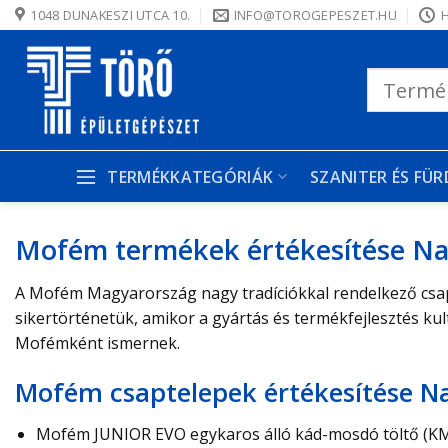
Skip
1048 DUNAKESZI UTCA 10.
INFO@TOROGEPESZET.HU
H
to
content
Keresés
a
következőre:
TERMÉKKATEGÓRIÁK
SZANITER ÉS FÜ
Mofém termékek értékesítése Na
A Mofém Magyarország nagy tradíciókkal rendelkező csapte
sikertörténetük, amikor a gyártás és termékfejlesztés ku
Mofémként ismernek.
Mofém csaptelepek értékesítése N
Mofém JUNIOR EVO egykaros álló kád-mosdó töltő (KM