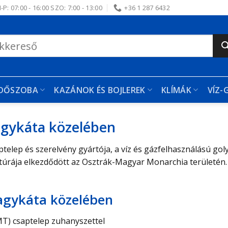
-P: 07:00 - 16:00 SZO: 7:00 - 13:00
+36 1 287 6432
RDŐSZOBA
KAZÁNOK ÉS BOJLEREK
KLÍMÁK
VÍZ-
gykáta közelében
lep és szerelvény gyártója, a víz és gázfelhasználású goly
ltúrája elkezdődött az Osztrák-Magyar Monarchia területén. 
agykáta közelében
T) csaptelep zuhanyszettel