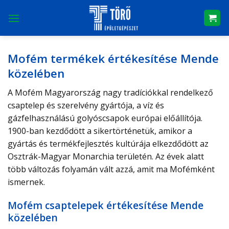
Skip
to
content
Mofém termékek értékesítése Mende
közelében
A Mofém Magyarország nagy tradíciókkal rendelkező
csaptelep és szerelvény gyártója, a víz és
gázfelhasználású golyóscsapok európai előállítója.
1900-ban kezdődött a sikertörténetük, amikor a
gyártás és termékfejlesztés kultúrája elkezdődött az
Osztrák-Magyar Monarchia területén. Az évek alatt
több változás folyamán vált azzá, amit ma Mofémként
ismernek.
Mofém csaptelepek értékesítése Mende
közelében