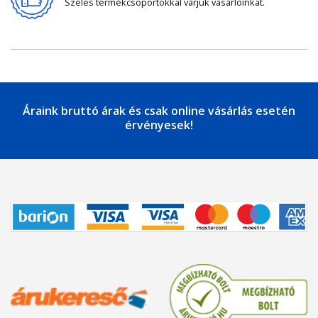
Széles termékcsoportokkal várjuk vásárlóinkat.
Áraink bruttó árak és csak online vásárlás esetén
érvényesek!