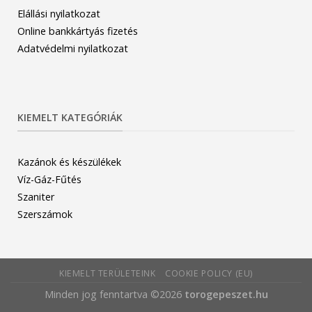
Elállási nyilatkozat
Online bankkártyás fizetés
Adatvédelmi nyilatkozat
KIEMELT KATEGÓRIÁK
Kazánok és készülékek
Víz-Gáz-Fűtés
Szaniter
Szerszámok
KIEMELT TERÜLETEINK
COOKIE POLICY (EU)
Minden jog fenntartva ©2026
torogepeszet.hu