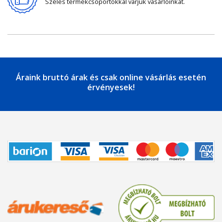
Széles termékcsoportokkal várjuk vásárlóinkat.
Áraink bruttó árak és csak online vásárlás esetén
érvényesek!