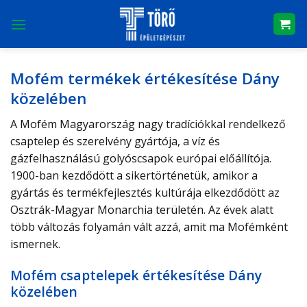
Skip
to
content
Mofém termékek értékesítése Dány
közelében
A Mofém Magyarország nagy tradíciókkal rendelkező
csaptelep és szerelvény gyártója, a víz és
gázfelhasználású golyóscsapok európai előállítója.
1900-ban kezdődött a sikertörténetük, amikor a
gyártás és termékfejlesztés kultúrája elkezdődött az
Osztrák-Magyar Monarchia területén. Az évek alatt
több változás folyamán vált azzá, amit ma Mofémként
ismernek.
Mofém csaptelepek értékesítése Dány
közelében