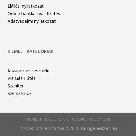
Elállási nyilatkozat
Online bankkártyás fizetés
Adatvédelmi nyilatkozat
KIEMELT KATEGÓRIÁK
Kazánok és készülékek
Víz-Gáz-Fűtés
Szaniter
Szerszámok
KIEMELT TERÜLETEINK
COOKIE POLICY (EU)
Minden jog fenntartva ©2026
torogepeszet.hu