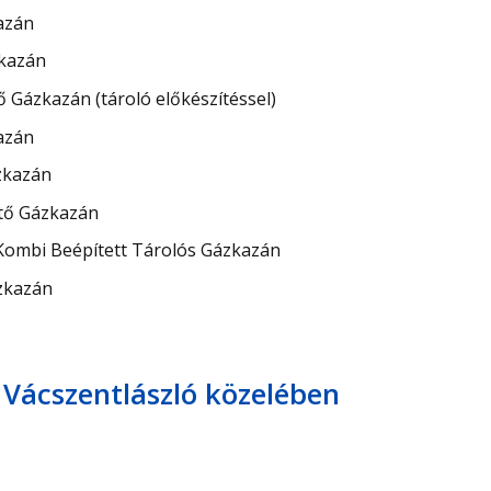
azán
zkazán
Gázkazán (tároló előkészítéssel)
azán
zkazán
űtő Gázkazán
Kombi Beépített Tárolós Gázkazán
zkazán
 Vácszentlászló közelében