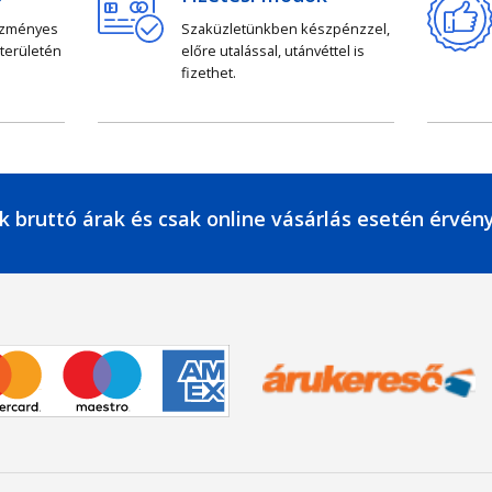
ezményes
Szaküzletünkben készpénzzel,
 területén
előre utalással, utánvéttel is
fizethet.
k bruttó árak és csak online vásárlás esetén érvén