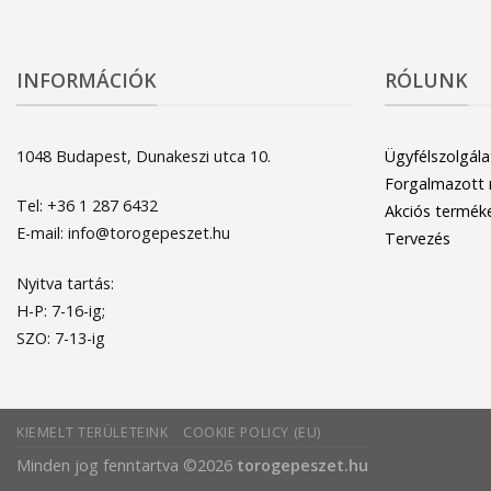
INFORMÁCIÓK
RÓLUNK
1048 Budapest, Dunakeszi utca 10.
Ügyfélszolgála
Forgalmazott
Tel: +36 1 287 6432
Akciós termék
E-mail: info@torogepeszet.hu
Tervezés
Nyitva tartás:
H-P: 7-16-ig;
SZO: 7-13-ig
KIEMELT TERÜLETEINK
COOKIE POLICY (EU)
Minden jog fenntartva ©2026
torogepeszet.hu