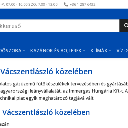
-P: 07:00 - 16:00 SZO: 7:00 - 13:00
+36 1 287 6432
RDŐSZOBA
KAZÁNOK ÉS BOJLEREK
KLÍMÁK
VÍZ-
Vácszentlászló közelében
álatos gázüzemű fűtőkészülékek tervezésében és gyártásában
agyarországi leányvállalatát, az Immergas Hungária Kft-t. 
chnikai piac egyik meghatározó tagjává vált.
 Vácszentlászló közelében
kazán