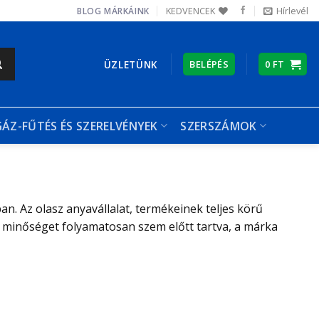
KEDVENCEK
Hírlevél
BLOG
MÁRKÁINK
ÜZLETÜNK
BELÉPÉS
0
FT
GÁZ-FŰTÉS ÉS SZERELVÉNYEK
SZERSZÁMOK
. Az olasz anyavállalat, termékeinek teljes körű
A minőséget folyamatosan szem előtt tartva, a márka