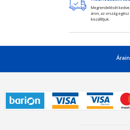
Megrendelését kedv
áron, az ország egész
kiszállítjuk.
Árain