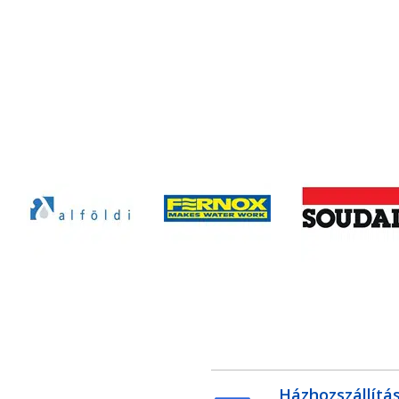
Házhozszállítá