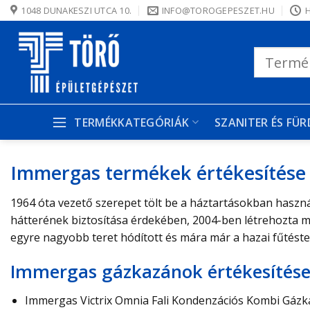
Skip
1048 DUNAKESZI UTCA 10.
INFO@TOROGEPESZET.HU
H
to
content
Keresés
a
következőre:
TERMÉKKATEGÓRIÁK
SZANITER ÉS FÜ
Immergas termékek értékesítése 
1964 óta vezető szerepet tölt be a háztartásokban haszn
hátterének biztosítása érdekében, 2004-ben létrehozta m
egyre nagyobb teret hódított és mára már a hazai fűtéste
Immergas gázkazánok értékesítése
Immergas Victrix Omnia Fali Kondenzációs Kombi Gáz