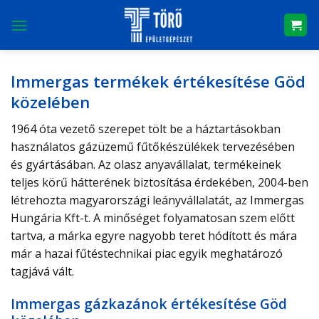
Skip
to
content
Immergas termékek értékesítése Göd
közelében
1964 óta vezető szerepet tölt be a háztartásokban
használatos gázüzemű fűtőkészülékek tervezésében
és gyártásában. Az olasz anyavállalat, termékeinek
teljes körű hátterének biztosítása érdekében, 2004-ben
létrehozta magyarországi leányvállalatát, az Immergas
Hungária Kft-t. A minőséget folyamatosan szem előtt
tartva, a márka egyre nagyobb teret hódított és mára
már a hazai fűtéstechnikai piac egyik meghatározó
tagjává vált.
Immergas gázkazánok értékesítése Göd